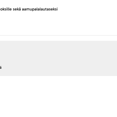
annoksille sekä aamupalalautaseksi
ä