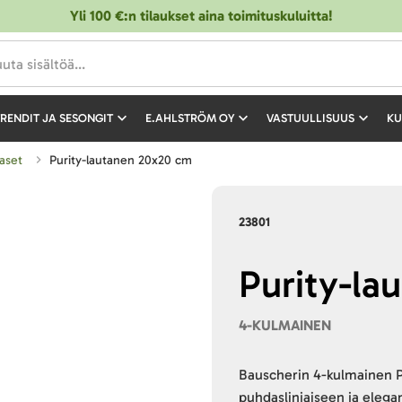
Yli 100 €:n tilaukset aina toimituskuluitta!
RENDIT JA SESONGIT
E.AHLSTRÖM OY
VASTUULLISUUS
KU
taset
Purity-lautanen 20x20 cm
23801
Purity-la
4-KULMAINEN
Bauscherin 4-kulmainen P
puhdaslinjaiseen ja elega