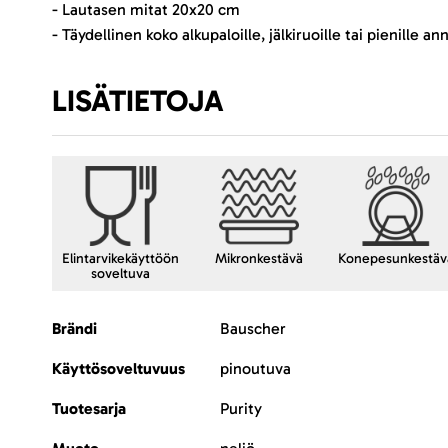
- Lautasen mitat 20x20 cm
- Täydellinen koko alkupaloille, jälkiruoille tai pienille 
LISÄTIETOJA
Elintarvikekäyttöön
Mikronkestävä
Konepesunkestäv
soveltuva
Lisätietoja
Brändi
Bauscher
Käyttösoveltuvuus
pinoutuva
Tuotesarja
Purity