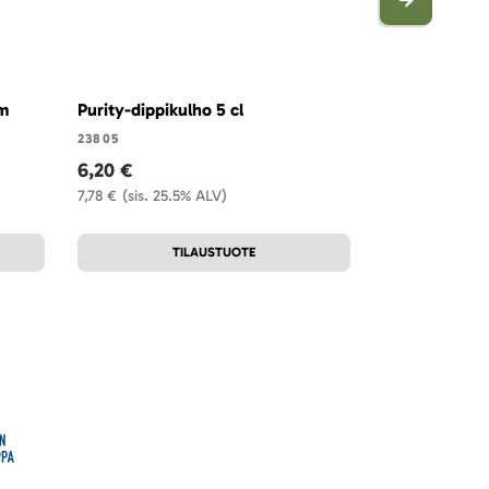
cm
Purity-dippikulho 5 cl
Purity-lautan
cm
23805
6,20 €
23781
16,75 €
7,78 €
(sis. 25.5% ALV)
21,02 €
(sis. 25
TILAUSTUOTE
T