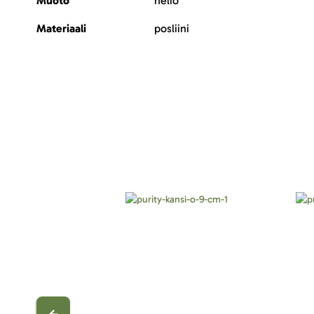
Muoto
neliö
Materiaali
posliini