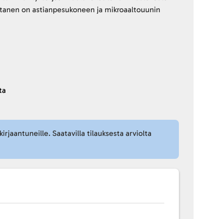
autanen on astianpesukoneen ja mikroaaltouunin
ta
kirjaantuneille. Saatavilla tilauksesta arviolta