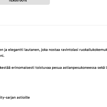
TILAUSTUOTE
ja elegantti lautanen, joka nostaa ravintolasi ruokailukokemuks
ni.
e kestää erinomaisesti toistuvaa pesua astianpesukoneessa sekä
ty-sarjan astioille