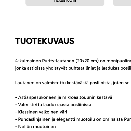
TILAUSTUOTE
TUOTEKUVAUS
4-kulmainen Purity-lautanen (20x20 cm) on monipuolinen 
jonka astioissa yhdistyvät puhtaat linjat ja laadukas poslii
Lautanen on valmistettu kestävästä posliinista, joten s
- Astianpesukoneen ja mikroaaltouunin kestävä
- Valmistettu laadukkaasta posliinista
- Klassinen valkoinen väri
- Puhdaslinjainen ja elegantti muotoilu on ominaista Puri
- Neliön muotoinen