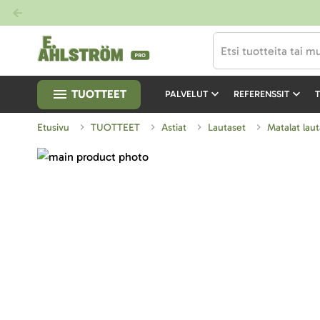
TUOTTEET
PALVELUT
REFERENSSIT
T
Etusivu
TUOTTEET
Astiat
Lautaset
Matalat lau
Skip
to
Skip
the
to
end
the
of
beginning
the
of
images
the
gallery
images
gallery