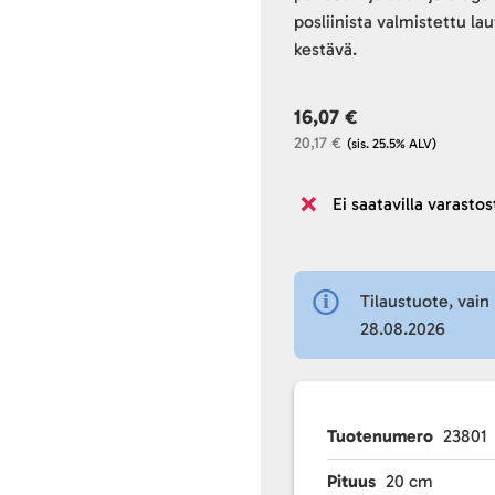
posliinista valmistettu l
kestävä.
16,07 €
20,17 €
(sis. 25.5% ALV)
Ei saatavilla varastos
Tilaustuote, vain 
28.08.2026
Tuotenumero
23801
Pituus
20 cm