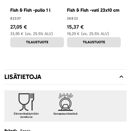
Fish & Fish -pullo 1 l
Fish & Fish -vati 23x10 cm
Fish
82337
26822
823
27,05 €
15,37 €
27,
33,95 €
(sis. 25.5% ALV)
19,29 €
(sis. 25.5% ALV)
33,
TILAUSTUOTE
TILAUSTUOTE
LISÄTIETOJA
Elintarvikekäyttöön
Konepesunkestävä
soveltuva
Lisätietoja
Serax