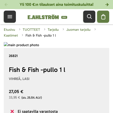
Yli 100 €:n tilaukset aina toimituskuluitta!
Etusivu
TUOTTEET
Tarjoilu
Juoman tarjoilu
Kaatimet
Fish & Fish -pullo 1 l
Skip
to
Skip
26821
the
to
end
the
of
beginning
Fish & Fish -pullo 1 l
the
of
VIHREÄ, LASI
images
the
gallery
images
27,05 €
gallery
33,95 €
(sis. 25.5% ALV)
Ei saatavilla varastosta