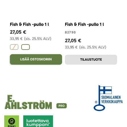
Fish & Fish -pullo 1 l
Fish & Fish -pullo 1 l
Fish
27,05 €
82790
823
33,95 €
(sis. 25.5% ALV)
27,05 €
27,
33,95 €
(sis. 25.5% ALV)
33,
LISÄÄ OSTOSKORIIN
TILAUSTUOTE