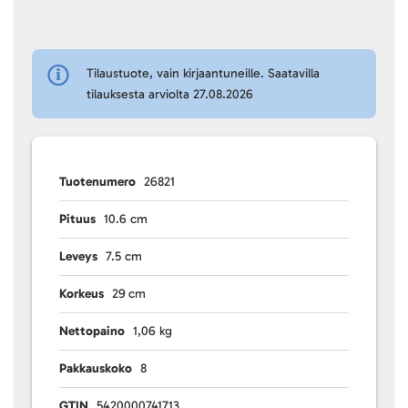
Tilaustuote, vain kirjaantuneille. Saatavilla
tilauksesta arviolta 27.08.2026
Tuotenumero
26821
Pituus
10.6 cm
Leveys
7.5 cm
Korkeus
29 cm
Nettopaino
1,06 kg
Pakkauskoko
8
GTIN
5420000741713