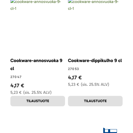
Cookware-annosvuoka 9
Cookware-dippikulho 9 cl
Coo
cl
47 
27053
4,17 €
27047
270
5,23 €
(sis. 25.5% ALV)
4,17 €
13
5,23 €
(sis. 25.5% ALV)
17,3
TILAUSTUOTE
TILAUSTUOTE