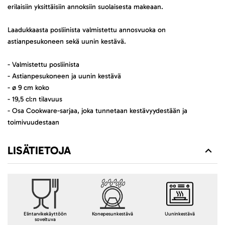
erilaisiin yksittäisiin annoksiin suolaisesta makeaan.
Laadukkaasta posliinista valmistettu annosvuoka on
astianpesukoneen sekä uunin kestävä.
- Valmistettu posliinista
- Astianpesukoneen ja uunin kestävä
- ø 9 cm koko
- 19,5 cl:n tilavuus
- Osa Cookware-sarjaa, joka tunnetaan kestävyydestään ja
toimivuudestaan
LISÄTIETOJA
Elintarvikekäyttöön
Konepesunkestävä
Uuninkestävä
soveltuva