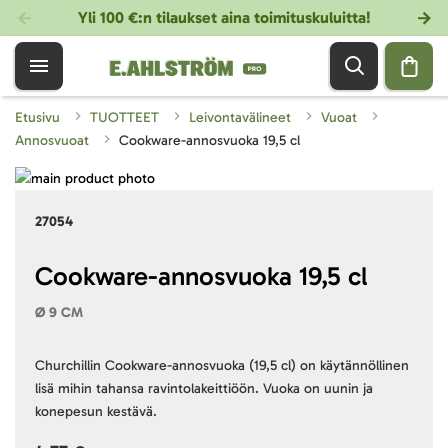
Yli 100 €:n tilaukset aina toimituskuluitta!
Etusivu
TUOTTEET
Leivontavälineet
Vuoat
Annosvuoat
Cookware-annosvuoka 19,5 cl
Skip
to
Skip
27054
the
to
end
the
of
beginning
Cookware-annosvuoka 19,5 cl
the
of
Ø 9 CM
images
the
gallery
images
gallery
Churchillin Cookware-annosvuoka (19,5 cl) on käytännöllinen
lisä mihin tahansa ravintolakeittiöön. Vuoka on uunin ja
konepesun kestävä.