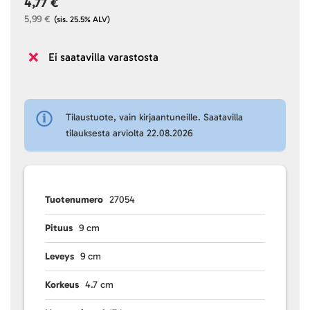
4,77 €
5,99 €
(sis. 25.5% ALV)
Ei saatavilla varastosta
Tilaustuote, vain kirjaantuneille. Saatavilla
tilauksesta arviolta 22.08.2026
Tuotenumero
27054
Pituus
9 cm
Leveys
9 cm
Korkeus
4.7 cm