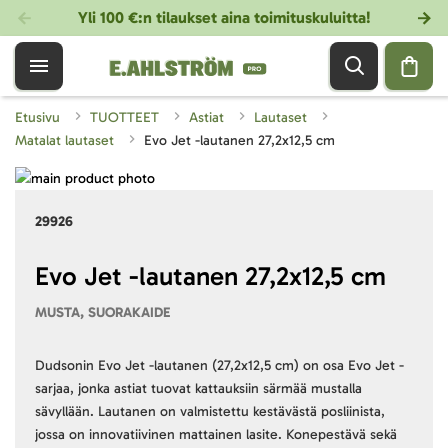
Yli 100 €:n tilaukset aina toimituskuluitta!
Etusivu
TUOTTEET
Astiat
Lautaset
Matalat lautaset
Evo Jet -lautanen 27,2x12,5 cm
Skip
to
Skip
29926
the
to
end
the
of
beginning
Evo Jet -lautanen 27,2x12,5 cm
the
of
MUSTA, SUORAKAIDE
images
the
gallery
images
gallery
Dudsonin Evo Jet -lautanen (27,2x12,5 cm) on osa Evo Jet -
sarjaa, jonka astiat tuovat kattauksiin särmää mustalla
sävyllään. Lautanen on valmistettu kestävästä posliinista,
jossa on innovatiivinen mattainen lasite. Konepestävä sekä