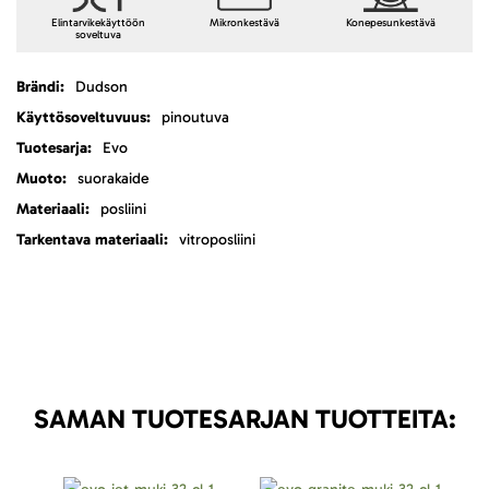
Elintarvikekäyttöön
Mikronkestävä
Konepesunkestävä
soveltuva
Lisätietoja
Dudson
pinoutuva
Evo
suorakaide
posliini
vitroposliini
SAMAN TUOTESARJAN TUOTTEITA: