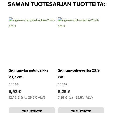
SAMAN TUOTESARJAN TUOTTEITA:
Signum-tarjoilulusikka
Signum-pihviveitsi 23,9
Sig
23,7 cm
cm
cm
30060
30067
300
9,92 €
6,26 €
4,
12,45 €
(sis. 25.5% ALV)
7,86 €
(sis. 25.5% ALV)
5,7
TILAUSTUOTE
TILAUSTUOTE