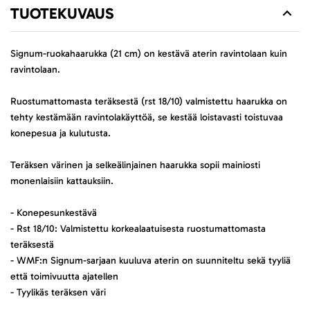
TUOTEKUVAUS
Signum-ruokahaarukka (21 cm) on kestävä aterin ravintolaan kuin
ravintolaan.
Ruostumattomasta teräksestä (rst 18/10) valmistettu haarukka on
tehty kestämään ravintolakäyttöä, se kestää loistavasti toistuvaa
konepesua ja kulutusta.
Teräksen värinen ja selkeälinjainen haarukka sopii mainiosti
monenlaisiin kattauksiin.
- Konepesunkestävä
- Rst 18/10: Valmistettu korkealaatuisesta ruostumattomasta
teräksestä
- WMF:n Signum-sarjaan kuuluva aterin on suunniteltu sekä tyyliä
että toimivuutta ajatellen
- Tyylikäs teräksen väri