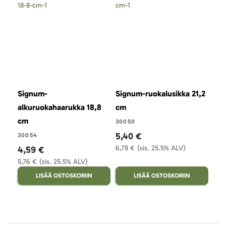
Signum-
Signum-ruokalusikka 21,2
Sig
alkuruokahaarukka 18,8
cm
10,
cm
30050
300
5,40 €
2,
30054
6,78 €
(sis. 25.5% ALV)
3,3
4,59 €
5,76 €
(sis. 25.5% ALV)
LISÄÄ OSTOSKORIIN
LISÄÄ OSTOSKORIIN