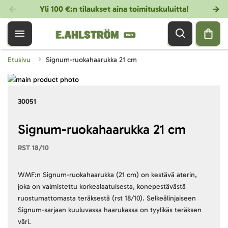
Yli 100 €:n tilaukset aina toimituskuluitta!
Etusivu
Signum-ruokahaarukka 21 cm
Skip
to
Skip
30051
the
to
end
the
of
beginning
Signum-ruokahaarukka 21 cm
the
of
RST 18/10
images
the
gallery
images
gallery
WMF:n Signum-ruokahaarukka (21 cm) on kestävä aterin,
joka on valmistettu korkealaatuisesta, konepestävästä
ruostumattomasta teräksestä (rst 18/10). Selkeälinjaiseen
Signum-sarjaan kuuluvassa haarukassa on tyylikäs teräksen
väri.