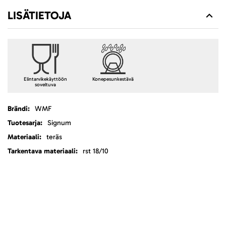
LISÄTIETOJA
Elintarvikekäyttöön
Konepesunkestävä
soveltuva
Lisätietoja
WMF
Signum
teräs
rst 18/10