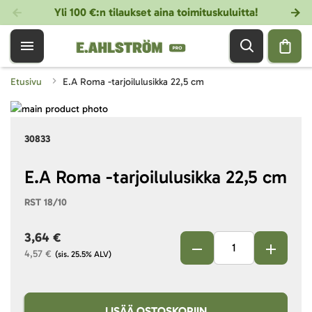
Yli 100 €:n tilaukset aina toimituskuluitta!
Etusivu
E.A Roma -tarjoilulusikka 22,5 cm
Skip
to
Skip
30833
the
to
end
the
of
beginning
E.A Roma -tarjoilulusikka 22,5 cm
the
of
RST 18/10
images
the
gallery
images
3,64 €
gallery
4,57 €
(sis. 25.5% ALV)
LISÄÄ OSTOSKORIIN