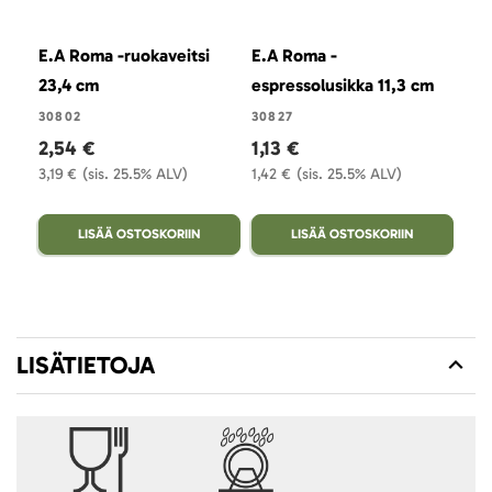
E.A Roma -ruokaveitsi
E.A Roma -
E.A
23,4 cm
espressolusikka 11,3 cm
24,
30802
30827
308
2,54 €
1,13 €
3,
3,19 €
(sis. 25.5% ALV)
1,42 €
(sis. 25.5% ALV)
4,5
LISÄÄ OSTOSKORIIN
LISÄÄ OSTOSKORIIN
LISÄTIETOJA