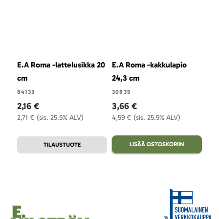
E.A Roma -lattelusikka 20
E.A Roma -kakkulapio
E.A
cm
24,3 cm
tar
84133
30835
308
2,16 €
3,66 €
3,
2,71 €
(sis. 25.5% ALV)
4,59 €
(sis. 25.5% ALV)
4,5
LISÄÄ OSTOSKORIIN
TILAUSTUOTE