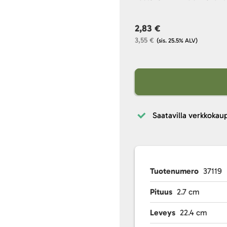
2,83 €
3,55 €
(sis. 25.5% ALV)
Saatavilla verkkokau
Tuotenumero
37119
Pituus
2.7 cm
Leveys
22.4 cm