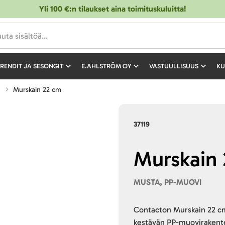
Yli 100 €:n tilaukset aina toimituskuluitta!
RENDIT JA SESONGIT
E.AHLSTRÖM OY
VASTUULLISUUS
KU
Murskain 22 cm
37119
Murskain
MUSTA, PP-MUOVI
Contacton Murskain 22 cm
kestävän PP-muovirakente