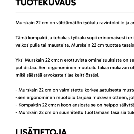
TUOTEKUVAUS
Murskain 22 cm on välttämätön työkalu ravintoloille ja am
Tämä kompakti ja tehokas työkalu sopii erinomaisesti eril
valkosipulia tai mausteita, Murskain 22 cm tuottaa tasais
Yksi Murskain 22 cm: n erottuvista ominaisuuksista on s
puhdistaa. Sen ergonominen muotoilu takaa mukavan otteen
mikä säästää arvokasta tilaa keittiössäsi.
- Murskain 22 cm on valmistettu korkealaatuisesta must
-Sen ergonominen muotoilu tarjoaa mukavan otteen, joten
- Kompaktin 22 cm: n koon ansiosta se on helppo säilyttää 
- Murskain 22 cm on suunniteltu tuottamaan tasaisia tul
LISÄTIETOJA