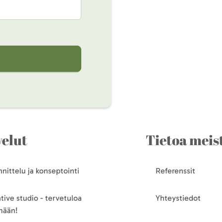
velut
Tietoa meis
nittelu ja konseptointi
Referenssit
tive studio - tervetuloa
Yhteystiedot
mään!