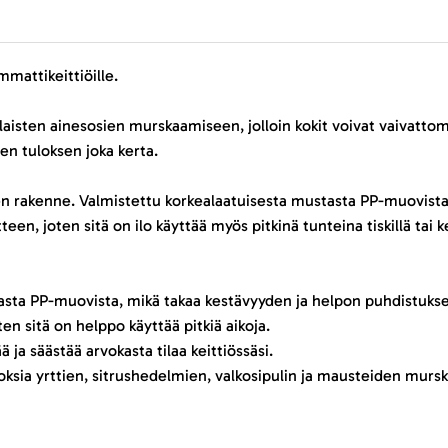
mattikeittiöille.
aisten ainesosien murskaamiseen, jolloin kokit voivat vaivattoma
en tuloksen joka kerta.
en rakenne. Valmistettu korkealaatuisesta mustasta PP-muovista
, joten sitä on ilo käyttää myös pitkinä tunteina tiskillä tai ke
asta PP-muovista, mikä takaa kestävyyden ja helpon puhdistuks
 sitä on helppo käyttää pitkiä aikoja.
ja säästää arvokasta tilaa keittiössäsi.
oksia yrttien, sitrushedelmien, valkosipulin ja mausteiden murs