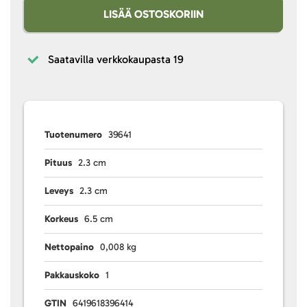
LISÄÄ OSTOSKORIIN
Saatavilla verkkokaupasta
19
Tuotenumero
39641
Pituus
2.3 cm
Leveys
2.3 cm
Korkeus
6.5 cm
Nettopaino
0,008 kg
Pakkauskoko
1
GTIN
6419618396414