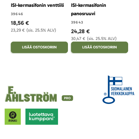
ISI-kermasifonin venttiili
ISI-kermasifonin
ISI
panosruuvi
pes
39646
18,56 €
39643
396
23,29 €
(sis. 25.5% ALV)
24,28 €
3,
30,47 €
(sis. 25.5% ALV)
4,9
LISÄÄ OSTOSKORIIN
LISÄÄ OSTOSKORIIN