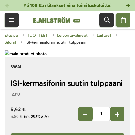
Yli 100 €:n tilaukset aina toimituskuluitta!
Etusivu
TUOTTEET
Leivontavälineet
Laitteet
Sifonit
ISI-kermasifonin suutin tulppaani
Skip
to
Skip
39641
the
to
end
the
of
beginning
ISI-kermasifonin suutin tulppaani
the
of
I2310
images
the
gallery
images
5,42 €
gallery
6,80 €
(sis. 25.5% ALV)