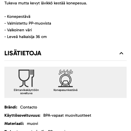
Tukeva mutta kevyt lävikkö kestää konepesua.
- Konepestävä
- Valmistettu PP-muovista
- Valkoinen väri
- Leveä halkaisija 36 cm
LISÄTIETOJA
Elintarvikekäyttöön
Konepesunkestävä
soveltuva
Lisätietoja
Contacto
BPA-vapaat muovituotteet
muovi