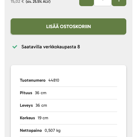
15,02 €
(sis. 25.5% ALV)
LISÄÄ OSTOSKORIIN
Saatavilla verkkokaupasta
8
Tuotenumero
44810
Pituus
36 cm
Leveys
36 cm
Korkeus
19 cm
Nettopaino
0,507 kg