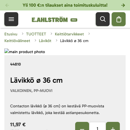
Yli 100 €:n tilaukset aina toimituskuluitta!
Etusivu
TUOTTEET
Keittiötarvikkeet
Keittiövälineet
Läviköt
Lävikkö ø 36 cm
Skip
to
Skip
44810
the
to
end
the
of
beginning
Lävikkö ø 36 cm
the
of
VALKOINEN, PP-MUOVI
images
the
gallery
images
gallery
Contacton lävikkö (ø 36 cm) on kestävä PP-muovista
valmistettu lävikkö, joka kestää astianpesukonetta.
11,97 €