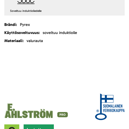
Soveltuu induktioliedelle
Lisätietoja
Pyrex
soveltuu induktiolle
valurauta