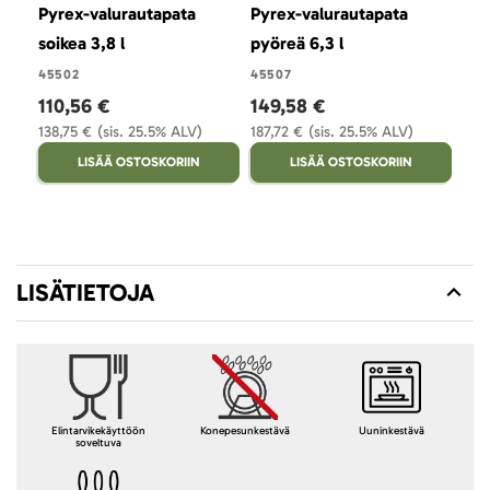
Pyrex-valurautapata
Pyrex-valurautapata
soikea 3,8 l
pyöreä 6,3 l
45502
45507
110,56 €
149,58 €
138,75 €
(sis. 25.5% ALV)
187,72 €
(sis. 25.5% ALV)
LISÄÄ OSTOSKORIIN
LISÄÄ OSTOSKORIIN
LISÄTIETOJA
Elintarvikekäyttöön
Konepesunkestävä
Uuninkestävä
soveltuva