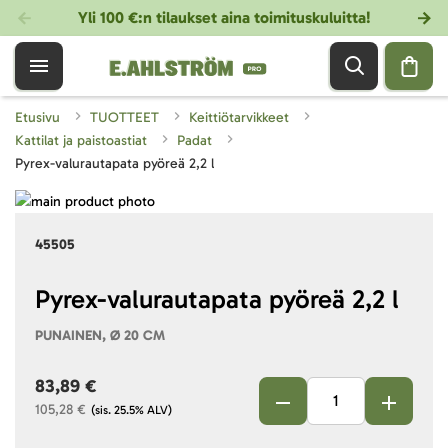
Yli 100 €:n tilaukset aina toimituskuluitta!
Etusivu
TUOTTEET
Keittiötarvikkeet
Kattilat ja paistoastiat
Padat
Pyrex-valurautapata pyöreä 2,2 l
Skip
to
Skip
45505
the
to
end
the
of
beginning
Pyrex-valurautapata pyöreä 2,2 l
the
of
PUNAINEN, Ø 20 CM
images
the
gallery
images
83,89 €
gallery
105,28 €
(sis. 25.5% ALV)