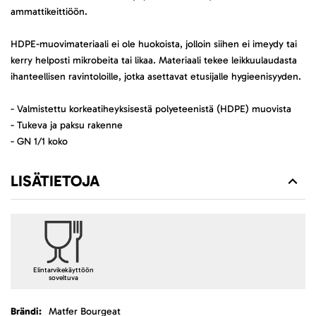
ammattikeittiöön.
HDPE-muovimateriaali ei ole huokoista, jolloin siihen ei imeydy tai
kerry helposti mikrobeita tai likaa. Materiaali tekee leikkuulaudasta
ihanteellisen ravintoloille, jotka asettavat etusijalle hygieenisyyden.
- Valmistettu korkeatiheyksisestä polyeteenistä (HDPE) muovista
- Tukeva ja paksu rakenne
- GN 1/1 koko
LISÄTIETOJA
Elintarvikekäyttöön
soveltuva
Lisätietoja
Matfer Bourgeat