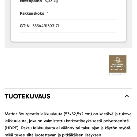
Nettopaino
3,33 kg
Pakkauskoko
1
GTIN
3334491303171
TUOTEKUVAUS
Matfer Bourgeatin leikkuulauta (53x32,5x2 cm) on kestävä ja tukeva
leikkuulauta, joka on valmistettu korkeatiheyksisestä polyeteenistä
(HDPE). Paksu leikkuulauta ei väänny tai taivu ajan ja käytön myötä,
mikä tekee siitä luotettavan ja pitkäikäisen lisäyksen