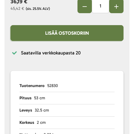
36,19 €
45,42 €
(sis. 25.5% ALV)
LISÄÄ OSTOSKORIIN
Saatavilla verkkokaupasta
20
Tuotenumero
52830
Pituus
53 cm
Leveys
32.5 cm
Korkeus
2 cm