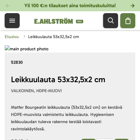
Yli 100 €:n tilaukset aina toimituskuluitta!
Etusivu
Leikkuulauta 53x32,5x2 cm
Skip
to
Skip
52830
the
to
end
the
of
beginning
Leikkuulauta 53x32,5x2 cm
the
of
VALKOINEN, HDPE-MUOVI
images
the
gallery
images
gallery
Matfer Bourgeatin leikkuulauta (53x32,5x2 cm) on kestävä
HDPE-muovista valmistettu leikkuulauta. Hygieenisen
leikkuulaudan tukeva rakenne kestää loistavasti
ravintolakäytössä.