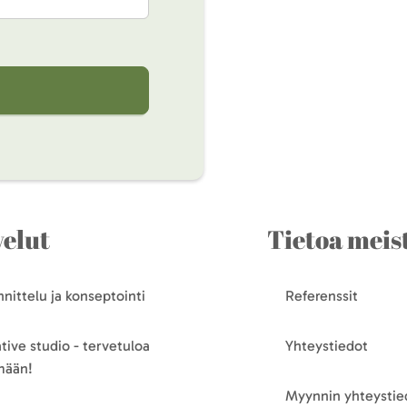
velut
Tietoa meis
nittelu ja konseptointi
Referenssit
tive studio - tervetuloa
Yhteystiedot
mään!
Myynnin yhteystie