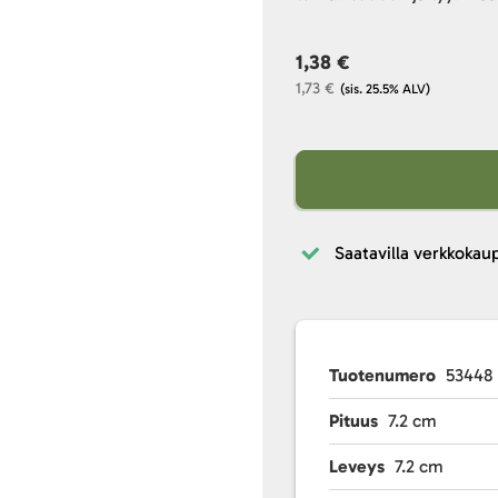
1,38 €
1,73 €
(sis. 25.5% ALV)
Saatavilla verkkokau
Tuotenumero
53448
Pituus
7.2 cm
Leveys
7.2 cm