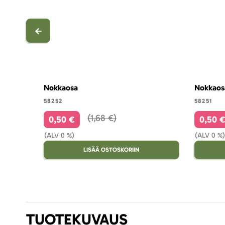
Nokkaosa
Nokkaos
58252
58251
1,68 €
0,50 €
0,50 
(ALV 0 %)
(ALV 0 %)
LISÄÄ OSTOSKORIIN
TUOTEKUVAUS