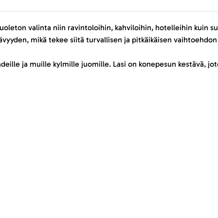
oleton valinta niin ravintoloihin, kahviloihin, hotelleihin kuin 
yyden, mikä tekee siitä turvallisen ja pitkäikäisen vaihtoehdon k
nadeille ja muille kylmille juomille. Lasi on konepesun kestävä, j