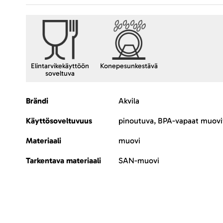
Elintarvikekäyttöön
Konepesunkestävä
soveltuva
Lisätietoja
Brändi
Akvila
Käyttösoveltuvuus
pinoutuva, BPA-vapaat muovi
Materiaali
muovi
Tarkentava materiaali
SAN-muovi