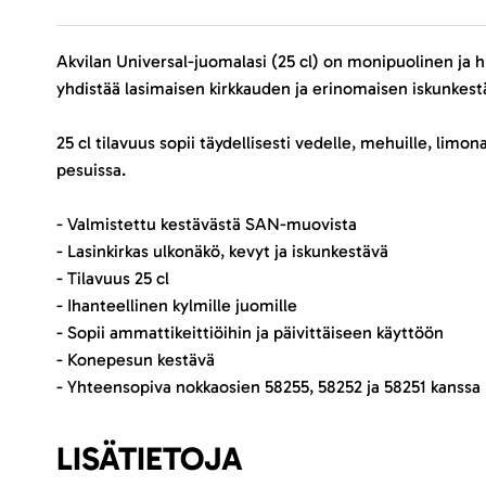
Akvilan Universal-juomalasi (25 cl) on monipuolinen ja hu
yhdistää lasimaisen kirkkauden ja erinomaisen iskunkestäv
25 cl tilavuus sopii täydellisesti vedelle, mehuille, limo
pesuissa.
- Valmistettu kestävästä SAN-muovista
- Lasinkirkas ulkonäkö, kevyt ja iskunkestävä
- Tilavuus 25 cl
- Ihanteellinen kylmille juomille
- Sopii ammattikeittiöihin ja päivittäiseen käyttöön
- Konepesun kestävä
- Yhteensopiva nokkaosien 58255, 58252 ja 58251 kanssa
LISÄTIETOJA