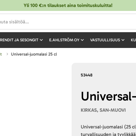
Yli 100 €:n tilaukset aina toimituskuluitta!
RENDIT JA SESONGIT
E.AHLSTRÖM OY
VASTUULLISUUS
KU
it
Universal-juomalasi 25 cl
53448
Universal-
KIRKAS, SAN-MUOVI
Universal-juomalasi (25 c
turvallisuuden ja tyylikk