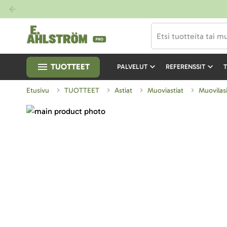
TUOTTEET
PALVELUT
REFERENSSIT
T
Etusivu
TUOTTEET
Astiat
Muoviastiat
Muovilas
Skip
to
Skip
the
to
end
the
of
beginning
the
of
images
the
gallery
images
gallery