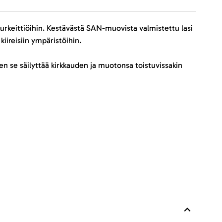
suurkeittiöihin. Kestävästä SAN-muovista valmistettu lasi
iireisiin ympäristöihin.
oten se säilyttää kirkkauden ja muotonsa toistuvissakin