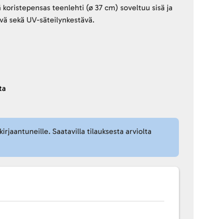
 koristepensas teenlehti (ø 37 cm) soveltuu sisä ja
vä sekä UV-säteilynkestävä.
ta
kirjaantuneille. Saatavilla tilauksesta arviolta