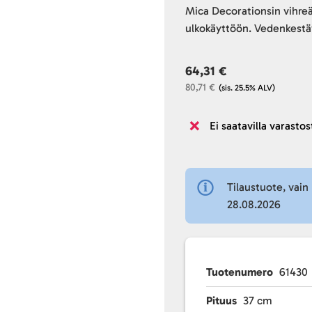
Mica Decorationsin vihreä
ulkokäyttöön. Vedenkestä
64,31 €
80,71 €
(sis. 25.5% ALV)
Ei saatavilla varastos
Tilaustuote, vain 
28.08.2026
Tuotenumero
61430
Pituus
37 cm