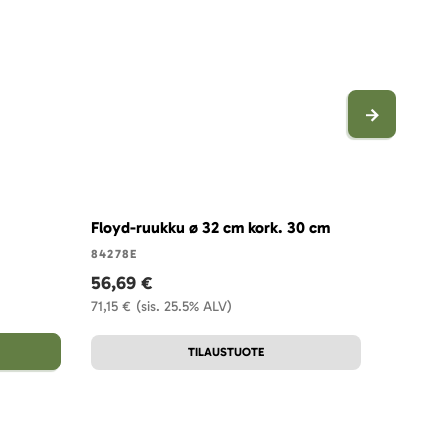
Floyd-ruukku ø 32 cm kork. 30 cm
Ascot-te
84278E
61455
56,69 €
13,50 
71,15 €
(sis. 25.5% ALV)
16,94 €
(
TILAUSTUOTE