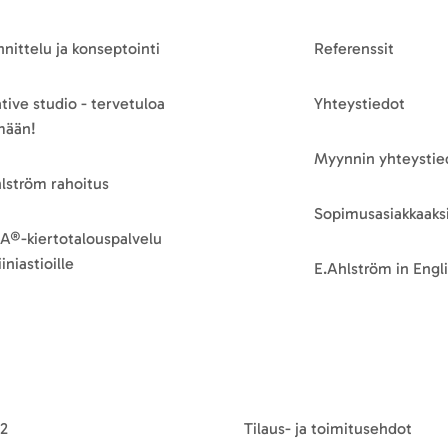
nittelu ja konseptointi
Referenssit
tive studio - tervetuloa
Yhteystiedot
mään!
Myynnin yhteystie
lström rahoitus
Sopimusasiakkaaksi
A®-kiertotalouspalvelu
iniastioille
E.Ahlström in Engl
-2
Tilaus- ja toimitusehdot