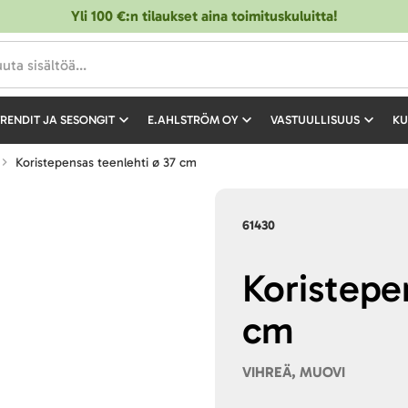
Yli 100 €:n tilaukset aina toimituskuluitta!
RENDIT JA SESONGIT
E.AHLSTRÖM OY
VASTUULLISUUS
KU
Koristepensas teenlehti ø 37 cm
61430
Koristepe
cm
VIHREÄ, MUOVI