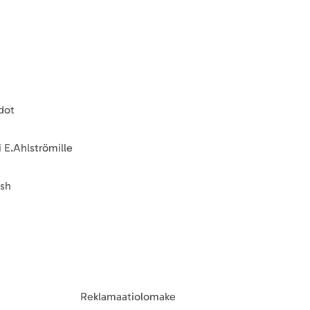
dot
 E.Ahlströmille
ish
Reklamaatiolomake