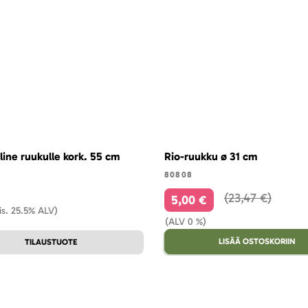
line ruukulle kork. 55 cm
Rio-ruukku ø 31 cm
80808
23,47 €
5,00 €
is. 25.5% ALV)
(ALV 0 %)
LISÄÄ OSTOSKORIIN
TILAUSTUOTE