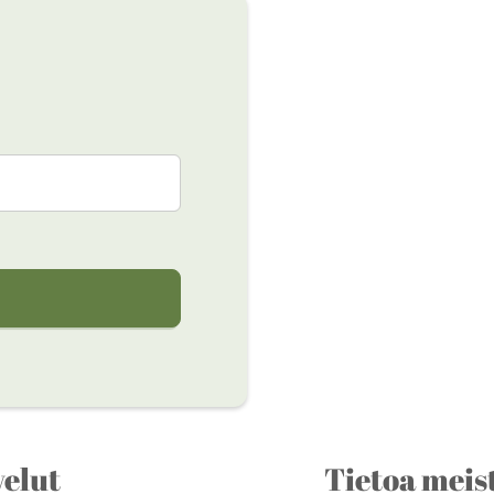
velut
Tietoa meis