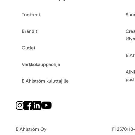
Tuotteet
Suun
Brändit
Crea
käy
Outlet
E.Ah
Verkkokauppaohje
AINI
posli
E.Ahlström kuluttajille
E.Ahlström Oy
FI 2570110