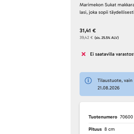
Marimekon Sukat makkaral
lasi, joka sopii täydellises
31,41 €
39,42 €
(sis. 25.5% ALV)
Ei saatavilla varastos
Tilaustuote, vain 
21.08.2026
Tuotenumero
70600
Pituus
8 cm