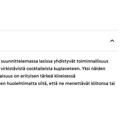
 suunnittelemassa lasissa yhdistyvät toiminnallisuus
 virkistävistä cocktaileista kuplaveteen. Yksi näiden
isuus on erityisen tärkeä kiireisessä
een huolehtimatta siitä, että ne menettävät kiiltonsa tai