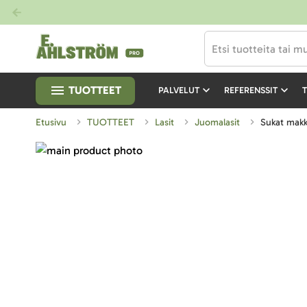
TUOTTEET
PALVELUT
REFERENSSIT
T
Etusivu
TUOTTEET
Lasit
Juomalasit
Sukat makk
Skip
to
Skip
the
to
end
the
of
beginning
the
of
images
the
gallery
images
gallery