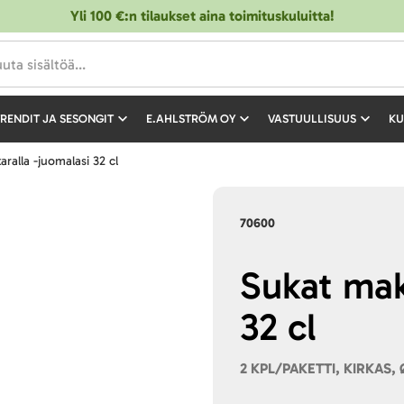
Yli 100 €:n tilaukset aina toimituskuluitta!
RENDIT JA SESONGIT
E.AHLSTRÖM OY
VASTUULLISUUS
KU
aralla -juomalasi 32 cl
70600
Sukat mak
32 cl
2 KPL/PAKETTI, KIRKAS,