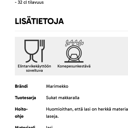
- 32 cl tilavuus
LISÄTIETOJA
Elintarvikekäyttöön
Konepesunkestävä
soveltuva
Lisätietoja
Brändi
Marimekko
Tuotesarja
Sukat makkaralla
Hoito-
Huomioithan, että lasi on herkkä materia
ohje
laseja.
Materiaali
lasi