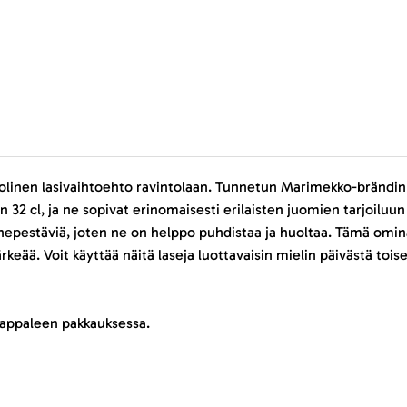
puolinen lasivaihtoehto ravintolaan. Tunnetun Marimekko-brändin
n 32 cl, ja ne sopivat erinomaisesti erilaisten juomien tarjoiluun
nepestäviä, joten ne on helppo puhdistaa ja huoltaa. Tämä omina
keää. Voit käyttää näitä laseja luottavaisin mielin päivästä tois
kappaleen pakkauksessa.