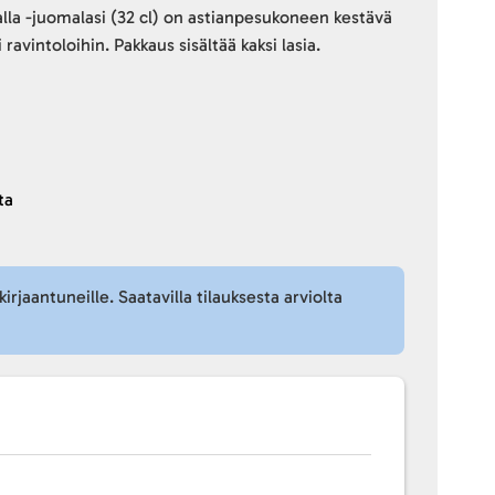
la -juomalasi (32 cl) on astianpesukoneen kestävä
ti ravintoloihin. Pakkaus sisältää kaksi lasia.
ta
kirjaantuneille. Saatavilla tilauksesta arviolta