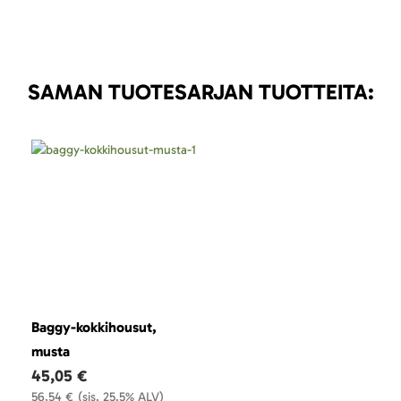
SAMAN TUOTESARJAN TUOTTEITA:
Baggy-kokkihousut,
musta
45,05 €
56,54 €
(sis. 25.5% ALV)