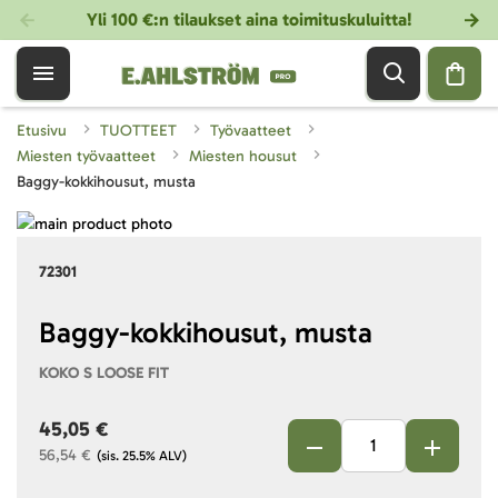
Yli 100 €:n tilaukset aina toimituskuluitta!
Etusivu
TUOTTEET
Työvaatteet
Miesten työvaatteet
Miesten housut
Baggy-kokkihousut, musta
Skip
to
Skip
72301
the
to
end
the
of
beginning
Baggy-kokkihousut, musta
the
of
KOKO S LOOSE FIT
images
the
gallery
images
45,05 €
gallery
56,54 €
(sis. 25.5% ALV)