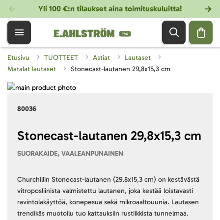
Yli 100 €:n tilaukset aina toimituskuluitta!
Etusivu
TUOTTEET
Astiat
Lautaset
Matalat lautaset
Stonecast-lautanen 29,8x15,3 cm
Skip
to
Skip
80036
the
to
end
the
of
beginning
Stonecast-lautanen 29,8x15,3 cm
the
of
SUORAKAIDE, VAALEANPUNAINEN
images
the
gallery
images
gallery
Churchillin Stonecast-lautanen (29,8x15,3 cm) on kestävästä
vitroposliinista valmistettu lautanen, joka kestää loistavasti
ravintolakäyttöä, konepesua sekä mikroaaltouunia. Lautasen
trendikäs muotoilu tuo kattauksiin rustiikkista tunnelmaa.