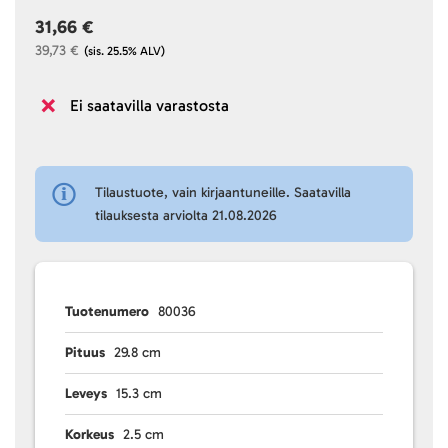
31,66 €
39,73 €
(sis. 25.5% ALV)
Ei saatavilla varastosta
Tilaustuote, vain kirjaantuneille. Saatavilla
tilauksesta arviolta 21.08.2026
Tuotenumero
80036
Pituus
29.8 cm
Leveys
15.3 cm
Korkeus
2.5 cm