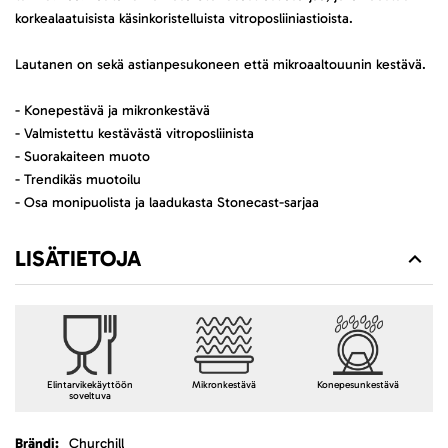
korkealaatuisista käsinkoristelluista vitroposliiniastioista.
Lautanen on sekä astianpesukoneen että mikroaaltouunin kestävä.
- Konepestävä ja mikronkestävä
- Valmistettu kestävästä vitroposliinista
- Suorakaiteen muoto
- Trendikäs muotoilu
- Osa monipuolista ja laadukasta Stonecast-sarjaa
LISÄTIETOJA
Elintarvikekäyttöön
Mikronkestävä
Konepesunkestävä
soveltuva
Lisätietoja
Churchill