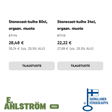
Stonecast-kulho 80cl,
Stonecast-kulho 34cl,
Sto
orgaan. muoto
orgaan. muoto
org
87114
87113
871
28,48 €
22,22 €
28
35,74 €
(sis. 25.5% ALV)
27,89 €
(sis. 25.5% ALV)
35,
TILAUSTUOTE
TILAUSTUOTE