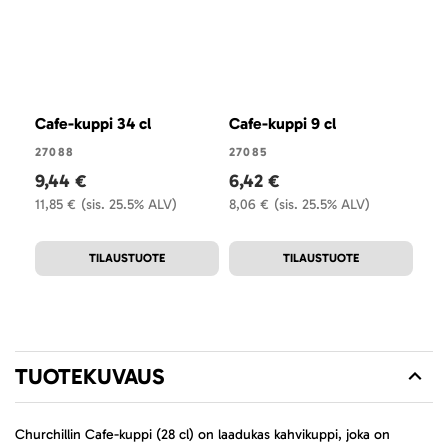
Cafe-kuppi 34 cl
Cafe-kuppi 9 cl
Caf
11,
27088
27085
9,44 €
6,42 €
270
11,85 €
(sis. 25.5% ALV)
8,06 €
(sis. 25.5% ALV)
4,
5,5
TILAUSTUOTE
TILAUSTUOTE
TUOTEKUVAUS
Churchillin Cafe-kuppi (28 cl) on laadukas kahvikuppi, joka on