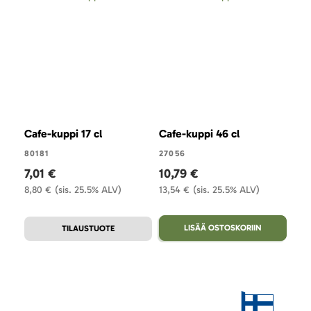
Cafe-kuppi 17 cl
Cafe-kuppi 46 cl
Caf
15,
80181
27056
7,01 €
10,79 €
270
8,80 €
(sis. 25.5% ALV)
13,54 €
(sis. 25.5% ALV)
5,
6,8
LISÄÄ OSTOSKORIIN
TILAUSTUOTE