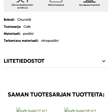
Elintarvikekäyttöön
Mikronkestävä
Konepesunkestävä
soveltuva
Lisätietoja
Churchill
Cafe
posliini
vitroposliini
LIITETIEDOSTOT
SAMAN TUOTESARJAN TUOTTEITA: