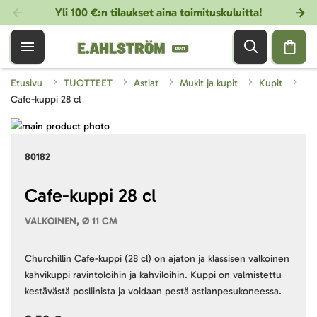
Yli 100 €:n tilaukset aina toimituskuluitta!
Etusivu
TUOTTEET
Astiat
Mukit ja kupit
Kupit
Cafe-kuppi 28 cl
Skip
to
Skip
80182
the
to
end
the
of
beginning
Cafe-kuppi 28 cl
the
of
VALKOINEN, Ø 11 CM
images
the
gallery
images
gallery
Churchillin Cafe-kuppi (28 cl) on ajaton ja klassisen valkoinen
kahvikuppi ravintoloihin ja kahviloihin. Kuppi on valmistettu
kestävästä posliinista ja voidaan pestä astianpesukoneessa.