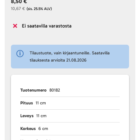
8,50 €
10,67 €
(sis. 25.5% ALV)
Ei saatavilla varastosta
Tilaustuote, vain kirjaantuneille. Saatavilla
tilauksesta arviolta 21.08.2026
Tuotenumero
80182
Pituus
11 cm
Leveys
11 cm
Korkeus
6 cm