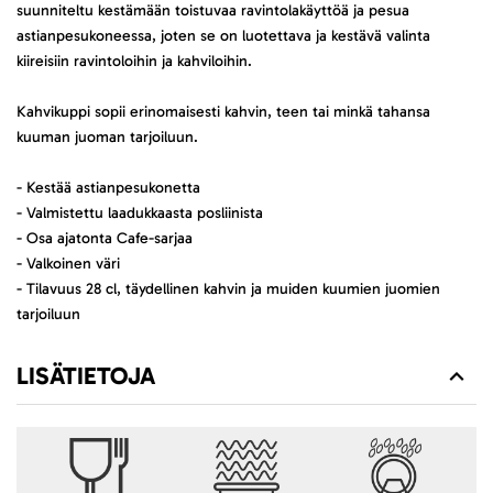
suunniteltu kestämään toistuvaa ravintolakäyttöä ja pesua
astianpesukoneessa, joten se on luotettava ja kestävä valinta
kiireisiin ravintoloihin ja kahviloihin.
Kahvikuppi sopii erinomaisesti kahvin, teen tai minkä tahansa
kuuman juoman tarjoiluun.
- Kestää astianpesukonetta
- Valmistettu laadukkaasta posliinista
- Osa ajatonta Cafe-sarjaa
- Valkoinen väri
- Tilavuus 28 cl, täydellinen kahvin ja muiden kuumien juomien
tarjoiluun
LISÄTIETOJA