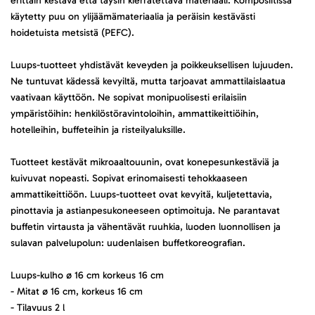
erittäin kestävä että täysin kierrätettävä materiaali. Komposiitissa
käytetty puu on ylijäämämateriaalia ja peräisin kestävästi
hoidetuista metsistä (PEFC).
Luups-tuotteet yhdistävät keveyden ja poikkeuksellisen lujuuden.
Ne tuntuvat kädessä kevyiltä, mutta tarjoavat ammattilaislaatua
vaativaan käyttöön. Ne sopivat monipuolisesti erilaisiin
ympäristöihin: henkilöstöravintoloihin, ammattikeittiöihin,
hotelleihin, buffeteihin ja risteilyaluksille.
Tuotteet kestävät mikroaaltouunin, ovat konepesunkestäviä ja
kuivuvat nopeasti. Sopivat erinomaisesti tehokkaaseen
ammattikeittiöön. Luups-tuotteet ovat kevyitä, kuljetettavia,
pinottavia ja astianpesukoneeseen optimoituja. Ne parantavat
buffetin virtausta ja vähentävät ruuhkia, luoden luonnollisen ja
sulavan palvelupolun: uudenlaisen buffetkoreografian.
Luups-kulho ø 16 cm korkeus 16 cm
- Mitat ø 16 cm, korkeus 16 cm
- Tilavuus 2 l