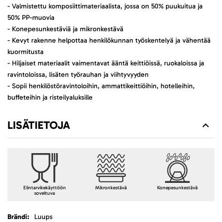
- Valmistettu komposiittimateriaalista, jossa on 50% puukuitua ja
50% PP-muovia
- Konepesunkestäviä ja mikronkestävä
- Kevyt rakenne helpottaa henkilökunnan työskentelyä ja vähentää
kuormitusta
- Hiljaiset materiaalit vaimentavat ääntä keittiöissä, ruokaloissa ja
ravintoloissa, lisäten työrauhan ja viihtyvyyden
- Sopii henkilöstöravintoloihin, ammattikeittiöihin, hotelleihin,
buffeteihin ja risteilyaluksille
LISÄTIETOJA
Elintarvikekäyttöön
Mikronkestävä
Konepesunkestävä
soveltuva
Lisätietoja
Luups