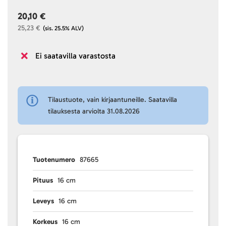
20,10 €
25,23 €
(sis. 25.5% ALV)
Ei saatavilla varastosta
Tilaustuote, vain kirjaantuneille. Saatavilla
tilauksesta arviolta 31.08.2026
Tuotenumero
87665
Pituus
16 cm
Leveys
16 cm
Korkeus
16 cm