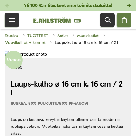
Yli 100 €:n tilaukset aina toimituskuluitta!
Etusivu
TUOTTEET
Astiat
Muoviastiat
Muovikulhot + kannet
Luups-kulho ø 16 cm k. 16 cm / 2 l
Skip
Uutuus
to
Skip
87665
the
to
end
the
of
beginning
Luups-kulho ø 16 cm k. 16 cm / 2
the
of
l
images
the
gallery
images
RUSKEA, 50% PUUKUITU/50% PP-MUOVI
gallery
Luups on kestävä, kevyt ja käytännöllinen valinta moderniin
ruokapalveluun. Muotoilua, joka toimii käytännössä ja kestää
aikaa.