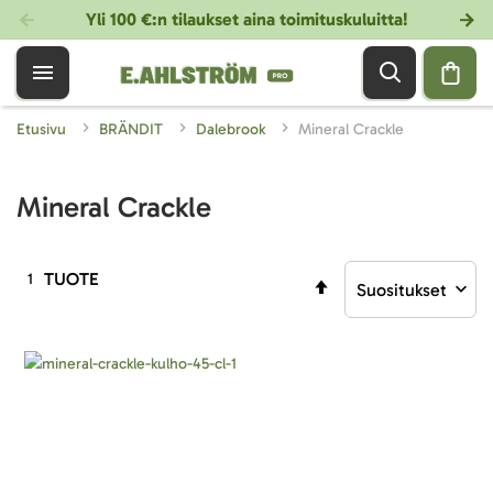
Yli 100 €:n tilaukset aina toimituskuluitta!
Etusivu
BRÄNDIT
Dalebrook
Mineral Crackle
Mineral Crackle
TUOTE
1
Aseta
laskevaan
järjestykseen