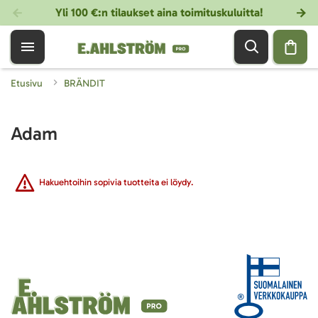
Yli 100 €:n tilaukset aina toimituskuluitta!
Etusivu
BRÄNDIT
Adam
Hakuehtoihin sopivia tuotteita ei löydy.