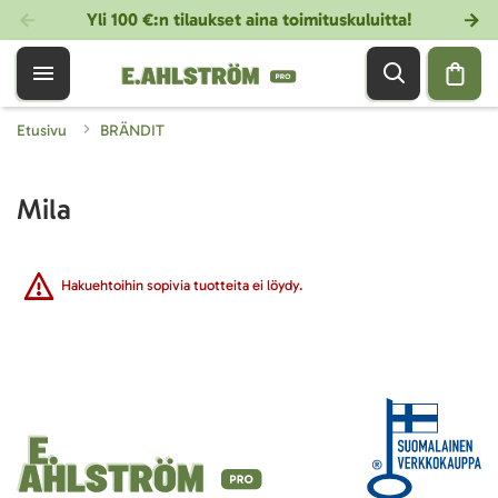
Yli 100 €:n tilaukset aina toimituskuluitta!
Etusivu
BRÄNDIT
Mila
Hakuehtoihin sopivia tuotteita ei löydy.