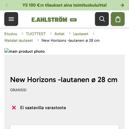
Yli 100 €:n tilaukset aina toimituskuluitta!
Etusivu
TUOTTEET
Astiat
Lautaset
Matalat lautaset
New Horizons -lautanen ø 28 cm
Skip
to
Skip
the
to
end
the
of
beginning
New Horizons -lautanen ø 28 cm
the
of
ORANSSI
images
the
gallery
images
gallery
Ei saatavilla varastosta