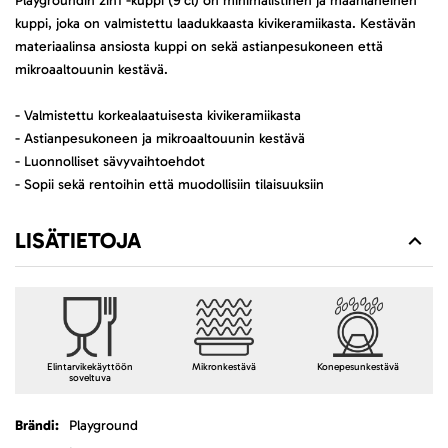
Playgroundin 2in1 -kuppi (9 cl) on minimalistinen ja maanläheinen
kuppi, joka on valmistettu laadukkaasta kivikeramiikasta. Kestävän
materiaalinsa ansiosta kuppi on sekä astianpesukoneen että
mikroaaltouunin kestävä.
- Valmistettu korkealaatuisesta kivikeramiikasta
- Astianpesukoneen ja mikroaaltouunin kestävä
- Luonnolliset sävyvaihtoehdot
- Sopii sekä rentoihin että muodollisiin tilaisuuksiin
LISÄTIETOJA
Elintarvikekäyttöön
Mikronkestävä
Konepesunkestävä
soveltuva
Lisätietoja
Playground