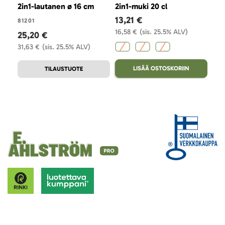
2in1-lautanen ø 16 cm
2in1-muki 20 cl
2in
13,21 €
17,
81201
16,58 €
(sis. 25.5% ALV)
21,8
25,20 €
31,63 €
(sis. 25.5% ALV)
LISÄÄ OSTOSKORIIN
TILAUSTUOTE