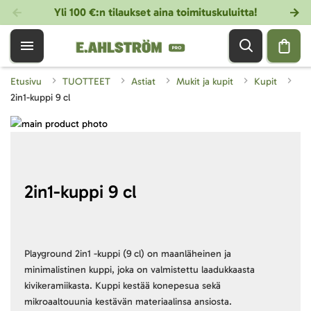
Yli 100 €:n tilaukset aina toimituskuluitta!
Etusivu
TUOTTEET
Astiat
Mukit ja kupit
Kupit
2in1-kuppi 9 cl
Skip
to
Skip
the
to
end
the
of
beginning
2in1-kuppi 9 cl
the
of
images
the
gallery
images
gallery
Playground 2in1 -kuppi (9 cl) on maanläheinen ja
minimalistinen kuppi, joka on valmistettu laadukkaasta
kivikeramiikasta. Kuppi kestää konepesua sekä
mikroaaltouunia kestävän materiaalinsa ansiosta.