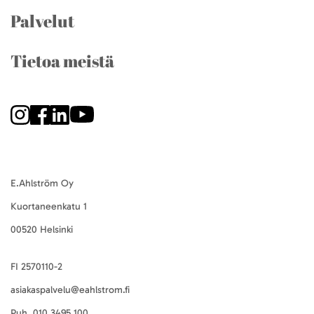
Palvelut
Tietoa meistä
E.Ahlström Oy
Kuortaneenkatu 1
00520 Helsinki
FI 2570110-2
asiakaspalvelu@eahlstrom.fi
Puh.
010 3495 100