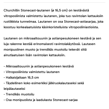
Churchillin Stonecast-lautanen (ø 16,5 cm) on kestävästä
vitroposliinista valmistettu lautanen, joka tuo ravintolan kattauksiin
rustiikkista tunnelmaa. Lautanen on osa Stonecast-astiasarjaa, joka
koostuu korkealaatuisista käsinkoristelluista vitroposliiniastioista.
Lautanen on mikroaaltouunin ja astianpesukoneen kestävä ja sen
luja rakenne kestää erinomaisesti ravintolakäytössä. Lautasen
monipuolinen muoto ja trendikäs muotoilu tekevät siitä
ainutlaatuisen lisän ravintolan kattauksiin.
- Mikroaaltouunin ja astianpesukoneen kestävä
- Vitroposliinista valmistettu lautanen
- Halkaisijaltaan 16,5 cm
- Täydellinen koko esimerkiksi jälkiruokalautaseksi sekä
leipälautaseksi
- Trendikäs muotoilu
- Osa monipuolista ja laadukasta Stonecast-sarjaa