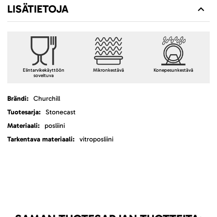
LISÄTIETOJA
Elintarvikekäyttöön
Mikronkestävä
Konepesunkestävä
soveltuva
Lisätietoja
Churchill
Stonecast
posliini
vitroposliini