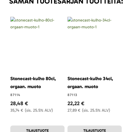
SAMAN TUOTESARJAN TUOTTEITA:
Stonecast-kulho 80cl,
Stonecast-kulho 34cl,
Sto
orgaan. muoto
orgaan. muoto
org
87114
87113
871
28,48 €
22,22 €
28
35,74 €
(sis. 25.5% ALV)
27,89 €
(sis. 25.5% ALV)
35,
TILAUSTUOTE
TILAUSTUOTE