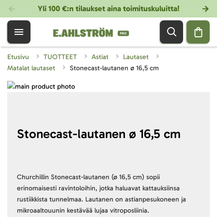
Yli 100 €:n tilaukset aina toimituskuluitta!
Etusivu
TUOTTEET
Astiat
Lautaset
Matalat lautaset
Stonecast-lautanen ø 16,5 cm
Skip
to
Skip
the
to
end
the
of
beginning
Stonecast-lautanen ø 16,5 cm
the
of
images
the
gallery
images
gallery
Churchillin Stonecast-lautanen (ø 16,5 cm) sopii
erinomaisesti ravintoloihin, jotka haluavat kattauksiinsa
rustiikkista tunnelmaa. Lautanen on astianpesukoneen ja
mikroaaltouunin kestävää lujaa vitroposliinia.