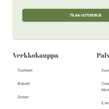
TILAA UUTISKIRJE
Verkkokauppa
Pal
Tuotteet
Suun
Brändit
Crea
käy
Outlet
E.Ah