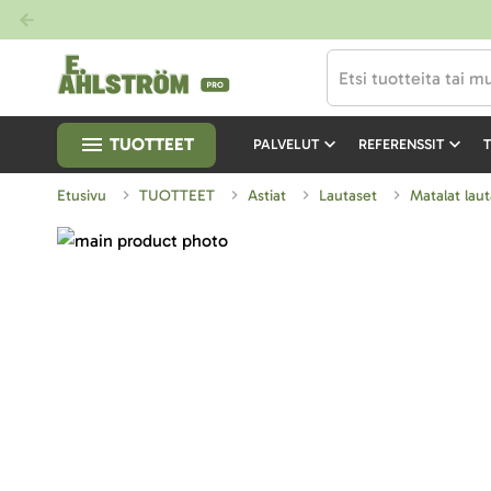
TUOTTEET
PALVELUT
REFERENSSIT
T
Etusivu
TUOTTEET
Astiat
Lautaset
Matalat lau
Skip
to
Skip
the
to
end
the
of
beginning
the
of
images
the
gallery
images
gallery