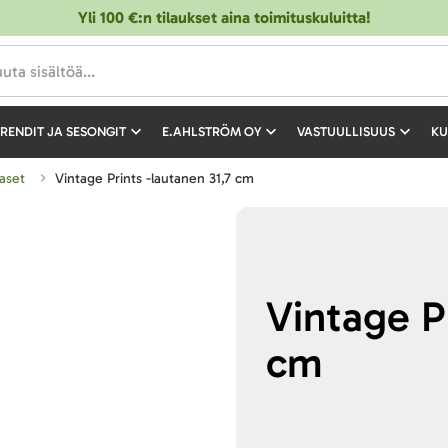
Yli 100 €:n tilaukset aina toimituskuluitta!
RENDIT JA SESONGIT
E.AHLSTRÖM OY
VASTUULLISUUS
KU
taset
Vintage Prints -lautanen 31,7 cm
Vintage Pr
cm