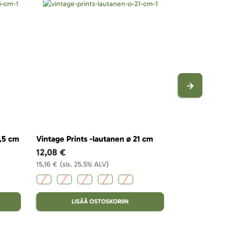
0,5 cm
Vintage Prints -lautanen ø 21 cm
Vintage Print
12,08 €
9,81 €
15,16 €
(sis. 25.5% ALV)
12,31 €
(sis. 25
LISÄÄ OSTOSKORIIN
LISÄ