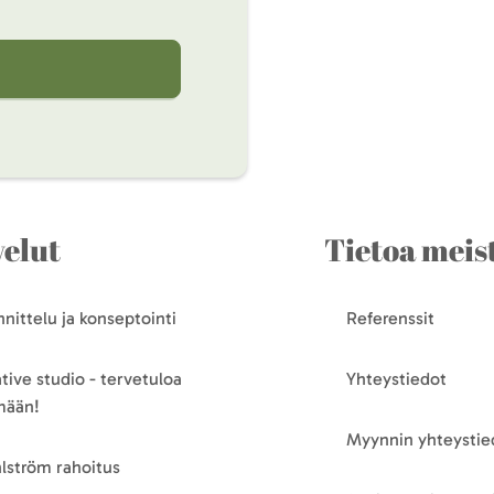
velut
Tietoa meis
nittelu ja konseptointi
Referenssit
tive studio - tervetuloa
Yhteystiedot
mään!
Myynnin yhteystie
lström rahoitus