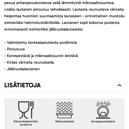
pesua astianpesukoneessa sekä lämmitystä mikroaaltouunissa.
Lisäksi lautanen pinoutuu tehokkaasti. Lautasta reunustava väriraita
helpottaa huomion suuntaamista lautaseen - erinomainen muotoilu
esimerkiksi hahmotushäiriöisille. Lautanen sopii kokonsa puolesta
erinomaisesti esimerkiksi jälkiruokalautaseksi.
- Valmistettu korkealaatuisesta posliinista
- Pinoutuva
- Konepestävä ja mikroaaltouunin kestävä
- Kirkas väriraita reunuksella
- Jälkiruokalautanen
LISÄTIETOJA
Elintarvikekäyttöön
Mikronkestävä
Konepesunkestävä
soveltuva