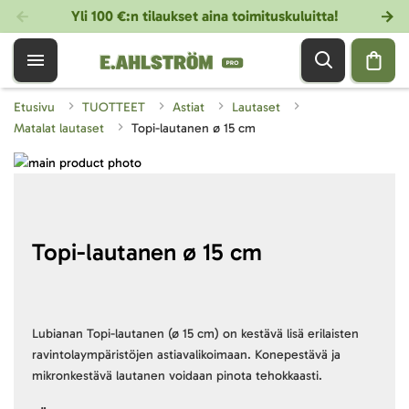
Yli 100 €:n tilaukset aina toimituskuluitta!
Etusivu
TUOTTEET
Astiat
Lautaset
Matalat lautaset
Topi-lautanen ø 15 cm
Skip
to
Skip
the
to
end
the
of
beginning
Topi-lautanen ø 15 cm
the
of
images
the
gallery
images
gallery
Lubianan Topi-lautanen (ø 15 cm) on kestävä lisä erilaisten
ravintolaympäristöjen astiavalikoimaan. Konepestävä ja
mikronkestävä lautanen voidaan pinota tehokkaasti.