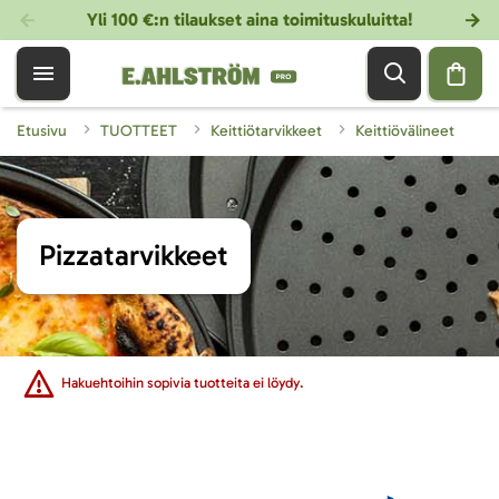
Yli 100 €:n tilaukset aina toimituskuluitta!
Etusivu
TUOTTEET
Keittiötarvikkeet
Keittiövälineet
Pizzatarvikkeet
Hakuehtoihin sopivia tuotteita ei löydy.