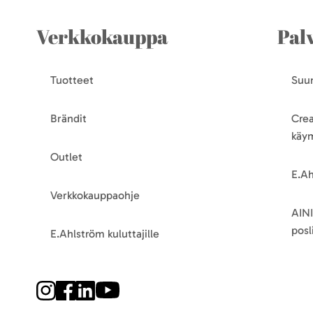
Verkkokauppa
Pal
Tuotteet
Suun
Brändit
Crea
käy
Outlet
E.Ah
Verkkokauppaohje
AINI
posli
E.Ahlström kuluttajille