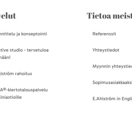
velut
Tietoa meis
nittelu ja konseptointi
Referenssit
tive studio - tervetuloa
Yhteystiedot
mään!
Myynnin yhteystie
lström rahoitus
Sopimusasiakkaaksi
A®-kiertotalouspalvelu
iniastioille
E.Ahlström in Engl