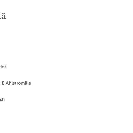
tä
dot
 E.Ahlströmille
ish