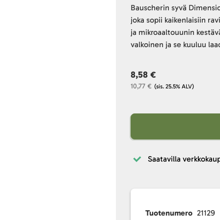
Bauscherin syvä Dimensio
joka sopii kaikenlaisiin 
ja mikroaaltouunin kestäv
valkoinen ja se kuuluu l
8,58 €
10,77 €
(sis. 25.5% ALV)
Saatavilla verkkokau
Tuotenumero
21129