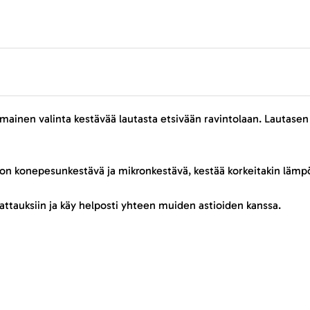
ainen valinta kestävää lautasta etsivään ravintolaan. Lautasen
 on konepesunkestävä ja mikronkestävä, kestää korkeitakin lämpö
kattauksiin ja käy helposti yhteen muiden astioiden kanssa.