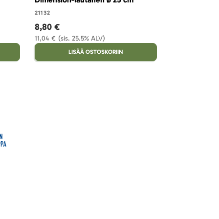
21132
21126
8,80 €
9,73 €
11,04 €
(sis. 25.5% ALV)
12,21 €
(sis. 25
LISÄÄ OSTOSKORIIN
LISÄ