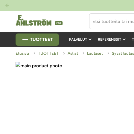
TUOTTEET
PALVELUT
REFERENSSIT
T
Etusivu
TUOTTEET
Astiat
Lautaset
Syvät lauta
Skip
to
Skip
the
to
end
the
of
beginning
the
of
images
the
gallery
images
gallery