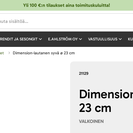
Yli 100 €:n tilaukset aina toimituskuluitta!
RENDIT JA SESONGIT
E.AHLSTRÖM OY
VASTUULLISUUS
KU
set
Dimension-lautanen syvä ø 23 cm
21129
Dimension
23 cm
VALKOINEN