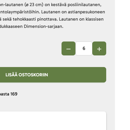
n-lautanen (ø 23 cm) on kestävä posliinilautanen,
ravintolaympäristöihin. Lautanen on astianpesukoneen
ä sekä tehokkaasti pinottava. Lautanen on klassisen
aadukkaaseen Dimension-sarjaan.
LISÄÄ OSTOSKORIIN
pasta
169