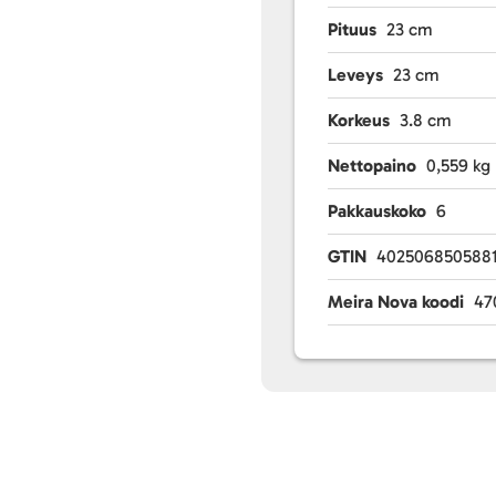
Pituus
23 cm
Leveys
23 cm
Korkeus
3.8 cm
Nettopaino
0,559 kg
Pakkauskoko
6
GTIN
402506850588
Meira Nova koodi
47