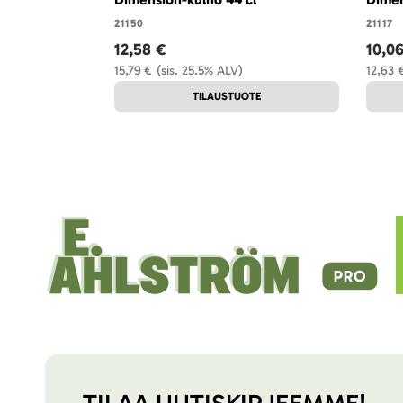
21150
21117
12,58 €
10,0
15,79 €
(sis. 25.5% ALV)
12,63 
TILAUSTUOTE