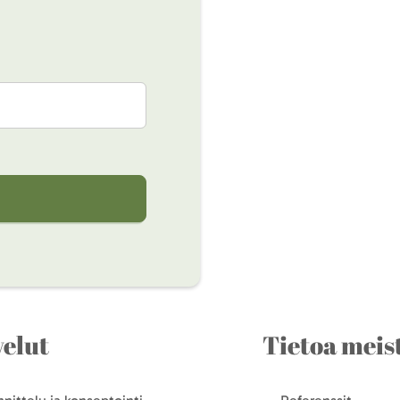
velut
Tietoa meis