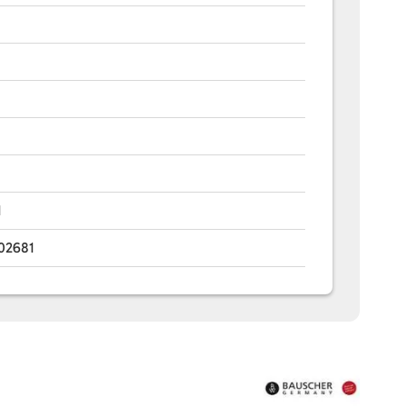
1
02681