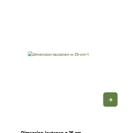
Dimension-lautanen ø 25 cm
Dimension-la