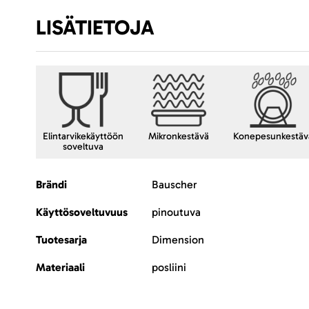
LISÄTIETOJA
Elintarvikekäyttöön
Mikronkestävä
Konepesunkestäv
soveltuva
Lisätietoja
Brändi
Bauscher
Käyttösoveltuvuus
pinoutuva
Tuotesarja
Dimension
Materiaali
posliini