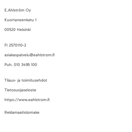
E.Ahlström Oy
Kuortaneenkatu 1
00520 Helsinki
FI 2570110-2
asiakaspalvelu@eahlstrom.fi
Puh.
010 3495 100
Tilaus- ja toimitusehdot
Tietosuojaseloste
https://www.eahlstrom.fi
Reklamaatiolomake