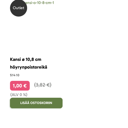
Outlet
Kansi ø 10,8 cm
höyrynpoistoreikä
51410
3,82 €
1,00 €
(ALV 0 %)
LISÄÄ OSTOSKORIIN