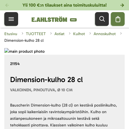
Yli 100 €:n tilaukset aina toimituskuluitta!
Etusivu
TUOTTEET
Astiat
Kulhot
Annoskulhot
Dimension-kulho 28 cl
Skip
to
Skip
21154
the
to
end
the
of
beginning
Dimension-kulho 28 cl
the
of
VALKOINEN, PINOUTUVA, Ø 10 CM
images
the
gallery
images
gallery
Bauscherin Dimension-kulho (28 cl) on kestävä posliinikulho,
joka sopii kaikenlaisiin ravintolaympäristöihin. Kulho on
astianpesukoneen ja mikroaaltouunin kestävä sekä
tehokkaasti pinottava. Klassisen valkoinen kulho kuuluu