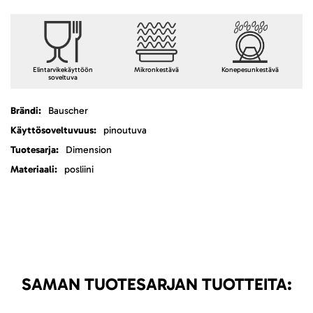
Elintarvikekäyttöön
Mikronkestävä
Konepesunkestävä
soveltuva
Lisätietoja
Bauscher
pinoutuva
Dimension
posliini
SAMAN TUOTESARJAN TUOTTEITA: