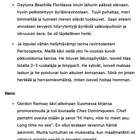
Daytona Beachilla Floridassa istuin laiturin päässä olevaan,
hyvin pelkistettyyn äyriäisravintolaan. Tuuli puhaltaa, meri
kimmeltää ja tuoreet meren elävät tuoksuvat. Saan eteeni
annoksen kevyesti höyrytettyjä äyriäisiä valkosipulivoin ja
sitruunan kera. Se oli täydellinen hetki.
Ja lopuksi vähän hellyttävämpi tarina ravintolastani
Periscopesta. Meillä kävi siellä yksi 14-vuotias kundi
pikkusiskonsa kanssa. He istuvat ikkunapöytään, isoveli tilaa
listalta 2–3 ruokalajia ja limpparit. He syövät, isoveli maksaa
laskun ja he poistuvat kuin aikuiset konsanaan. Siinä on jotain
herkkää ja herrasmiesmäistä, miten isoveli hoitaa homman.
Hans:
Gordon Ramsay kävi aikoinaan Suomessa kirjansa
promoreissulla ja tuli lounaalle Chez Dominiqueen. Chef
pamahti ovesta sisään ja sanoi ”Hi Hans, nice to meet you.
Long time no see”. En ollut koskaan tavannut häntä
aiemmin. Mutta tuntuihan se mukavalta, kun maailmatähti oli
ottanut asioista selvää ja tervehti nimeltä.