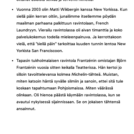
Vuonna 2003 olin Matti Wikbergin kanssa New Yorkissa. Kun
siellä päin kerran oltiin, junailimme itsellemme pöydän
maailman parhaana palkittuun ravintolaan, French
Laundryyn. Vierailu ravintolassa oli aivan timanttia ja koko
palvelukokemus todella mieleenpainuva. Ja kerrottakoon
vielä, että ”siellä päin” tarkoittaa kuuden tunnin lentoa New
Yorkista San Franciscoon.
Tapasin tukholmalaisen ravintola Frantzénin omistajan Björn
Frantzénin vuosia sitten keikalla Teatterissa. Hän kertoi jo
silloin tavoittelevansa kolmea Michelin-tähteä. Muistan,
miten katsoin häntä syvälle silmiin ja sanoin, ettei sitä tule
koskaan tapahtumaan Pohjoismaissa. Miten väärässä
olinkaan. Oli hienoa päästä käymään ravintolassa, kun se
avautui nykyisessä sijainnissaan. Se on jokaisen tähtensä
ansainnut.