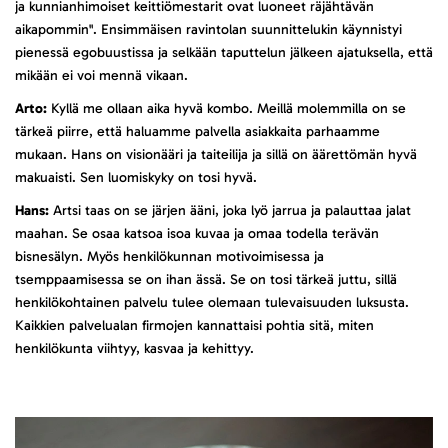
ja kunnianhimoiset keittiömestarit ovat luoneet räjähtävän
aikapommin". Ensimmäisen ravintolan suunnittelukin käynnistyi
pienessä egobuustissa ja selkään taputtelun jälkeen ajatuksella, että
mikään ei voi mennä vikaan.
Arto:
Kyllä me ollaan aika hyvä kombo. Meillä molemmilla on se
tärkeä piirre, että haluamme palvella asiakkaita parhaamme
mukaan. Hans on visionääri ja taiteilija ja sillä on äärettömän hyvä
makuaisti. Sen luomiskyky on tosi hyvä.
Hans:
Artsi taas on se järjen ääni, joka lyö jarrua ja palauttaa jalat
maahan. Se osaa katsoa isoa kuvaa ja omaa todella terävän
bisnesälyn. Myös henkilökunnan motivoimisessa ja
tsemppaamisessa se on ihan ässä. Se on tosi tärkeä juttu, sillä
henkilökohtainen palvelu tulee olemaan tulevaisuuden luksusta.
Kaikkien palvelualan firmojen kannattaisi pohtia sitä, miten
henkilökunta viihtyy, kasvaa ja kehittyy.