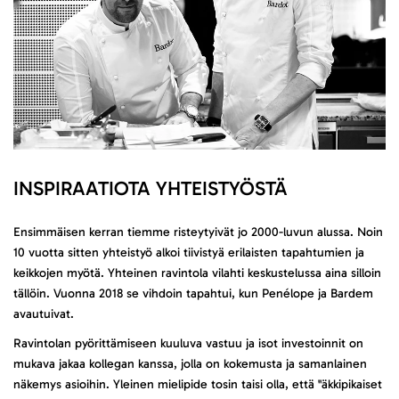
INSPIRAATIOTA YHTEISTYÖSTÄ
Ensimmäisen kerran tiemme risteytyivät jo 2000-luvun alussa. Noin
10 vuotta sitten yhteistyö alkoi tiivistyä erilaisten tapahtumien ja
keikkojen myötä. Yhteinen ravintola vilahti keskustelussa aina silloin
tällöin. Vuonna 2018 se vihdoin tapahtui, kun Penélope ja Bardem
avautuivat.
Ravintolan pyörittämiseen kuuluva vastuu ja isot investoinnit on
mukava jakaa kollegan kanssa, jolla on kokemusta ja samanlainen
näkemys asioihin. Yleinen mielipide tosin taisi olla, että "äkkipikaiset