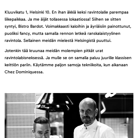
Kluuvikatu 1, Helsinki 10. En ihan äkkiä keksi ravintolalle parempaa
liikepaikkaa. Ja me äijät tollasessa lokaatiossa! Siihen se sitten
syntyi, Bistro Bardot. Voimakkaasti kaloihin ja äyriäisiin painottunut,
puoliksi fancy, mutta samalla rennon letkeä ranskalaistyylinen
ravintola. Sellainen meidän mielestä Helsingistä puuttui.
Jotenkin tää kruunaa meidän molempien pitkät urat
ravintolabisneksessä. Ja mulle se on samalla paluu juurille klassisen
keittiön pariin. Käytämme paljon samoja tekniikoita, kun aikanaan
Chez Dominiquessa.