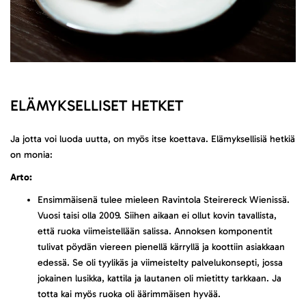
ELÄMYKSELLISET HETKET
Ja jotta voi luoda uutta, on myös itse koettava. Elämyksellisiä hetkiä
on monia:
Arto:
Ensimmäisenä tulee mieleen Ravintola Steirereck Wienissä.
Vuosi taisi olla 2009. Siihen aikaan ei ollut kovin tavallista,
että ruoka viimeistellään salissa. Annoksen komponentit
tulivat pöydän viereen pienellä kärryllä ja koottiin asiakkaan
edessä. Se oli tyylikäs ja viimeistelty palvelukonsepti, jossa
jokainen lusikka, kattila ja lautanen oli mietitty tarkkaan. Ja
totta kai myös ruoka oli äärimmäisen hyvää.