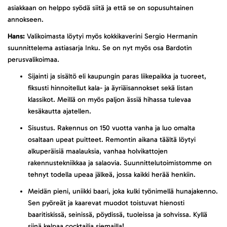
asiakkaan on helppo syödä siitä ja että se on sopusuhtainen
annokseen.
Hans:
Valikoimasta löytyi myös kokkikaverini Sergio Hermanin
suunnittelema astiasarja Inku. Se on nyt myös osa Bardotin
perusvalikoimaa.
Sijainti ja sisältö eli kaupungin paras liikepaikka ja tuoreet,
fiksusti hinnoitellut kala- ja äyriäisannokset sekä listan
klassikot. Meillä on myös paljon ässiä hihassa tulevaa
kesäkautta ajatellen.
Sisustus. Rakennus on 150 vuotta vanha ja luo omalta
osaltaan upeat puitteet. Remontin aikana täältä löytyi
alkuperäisiä maalauksia, vanhaa holvikattojen
rakennustekniikkaa ja salaovia. Suunnittelutoimistomme on
tehnyt todella upeaa jälkeä, jossa kaikki herää henkiin.
Meidän pieni, uniikki baari, joka kulki työnimellä hunajakenno.
Sen pyöreät ja kaarevat muodot toistuvat hienosti
baaritiskissä, seinissä, pöydissä, tuoleissa ja sohvissa. Kyllä
siinä kelpaa cocktailia siemailla!