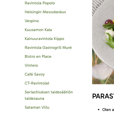
Ravintola Popolo
Helsingin Messukeskus
Vespino
Kuusamon Kala
Kainuuravintola Kippo
Ravintola Gastrogrill Muré
Bistro en Place
Vintero
Café Savoy
CT-Ravintolat
Serlachiuksen taidesäätiön
PARAS
taidesauna
Sataman Viilu
Olen a