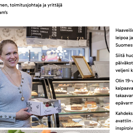
nen, toimitusjohtaja ja yrittäjä
am's
Haaveili
leipoa j
Suomessa
Siitä hu
päiväkot
veljeni 
Olin 19-
kaipaav
takaavan
epävarmu
Kahdeksa
avattiin
inspiroi