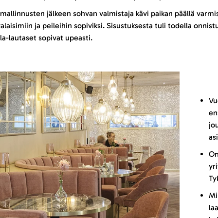
allinnusten jälkeen sohvan valmistaja kävi paikan päällä varmis
laisimiin ja peileihin sopiviksi. Sisustuksesta tuli todella onni
sla-lautaset sopivat upeasti.
Vu
en
jo
as
On
yr
Ty
Mi
la