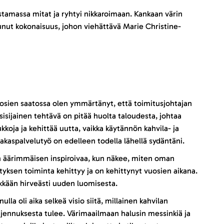
tamassa mitat ja ryhtyi nikkaroimaan. Kankaan värin
stunut kokonaisuus, johon viehättävä Marie Christine-
osien saatossa olen ymmärtänyt, että toimitusjohtajan
sisijainen tehtävä on pitää huolta taloudesta, johtaa
ukkoja ja kehittää uutta, vaikka käytännön kahvila- ja
iakaspalvelutyö on edelleen todella lähellä sydäntäni.
 äärimmäisen inspiroivaa, kun näkee, miten oman
ityksen toiminta kehittyy ja on kehittynyt vuosien aikana.
kkään hirveästi uuden luomisesta.
nulla oli aika selkeä visio siitä, millainen kahvilan
ajennuksesta tulee. Värimaailmaan halusin messinkiä ja