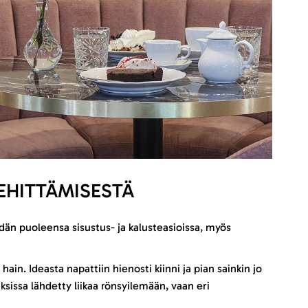
EHITTÄMISESTÄ
dän puoleensa sisustus- ja kalusteasioissa, myös
hain. Ideasta napattiin hienosti kiinni ja pian sainkin jo
uksissa lähdetty liikaa rönsyilemään, vaan eri