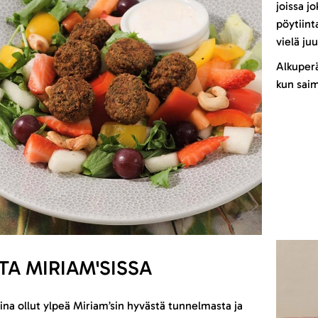
joissa j
pöytiinta
vielä juu
Alkuperä
kun saim
TA MIRIAM'SISSA
ina ollut ylpeä Miriam’sin hyvästä tunnelmasta ja