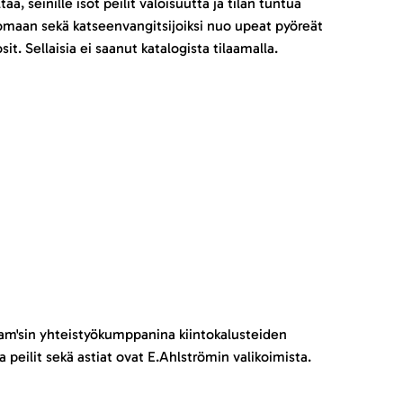
taa, seinille isot peilit valoisuutta ja tilan tuntua
omaan sekä katseenvangitsijoiksi nuo upeat pyöreät
osit. Sellaisia ei saanut katalogista tilaamalla.
iam'sin yhteistyökumppanina kiintokalusteiden
 peilit sekä astiat ovat E.Ahlströmin valikoimista.