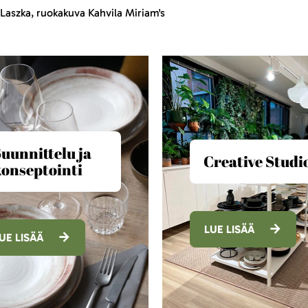
Laszka, ruokakuva Kahvila Miriam's
uunnittelu ja
Creative Studi
onseptointi
LUE LISÄÄ
UE LISÄÄ