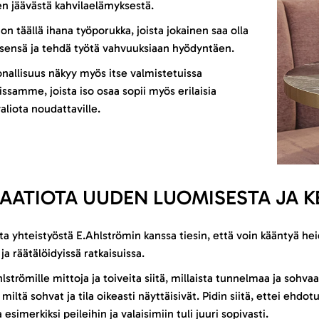
n jäävästä kahvilaelämyksestä.
 on täällä ihana työporukka, joista jokainen saa olla
sensä ja tehdä työtä vahvuuksiaan hyödyntäen.
nallisuus näkyy myös itse valmistetuissa
issamme, joista iso osaa sopii myös erilaisia
aliota noudattaville.
RAATIOTA UUDEN LUOMISESTA JA K
 yhteistyöstä E.Ahlströmin kanssa tiesin, että voin kääntyä hei
ä ja räätälöidyissä ratkaisuissa.
lströmille mittoja ja toiveita siitä, millaista tunnelmaa ja sohvaa 
miltä sohvat ja tila oikeasti näyttäisivät. Pidin siitä, ettei ehdot
esimerkiksi peileihin ja valaisimiin tuli juuri sopivasti.