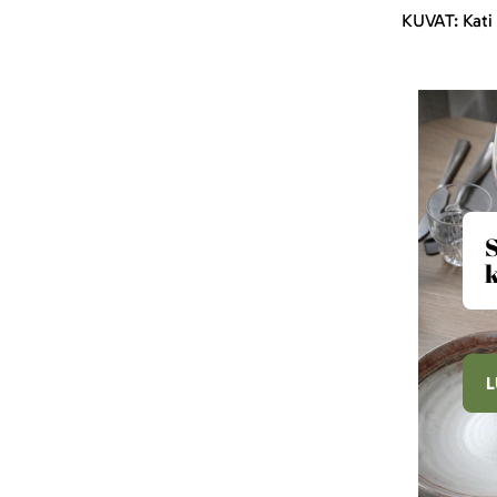
KUVAT: Kati 
S
k
L