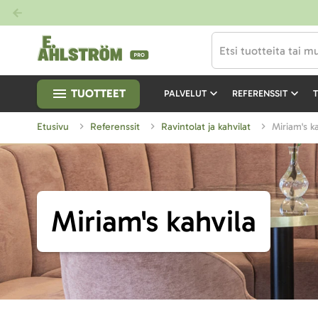
TUOTTEET
PALVELUT
REFERENSSIT
T
Etusivu
Referenssit
Ravintolat ja kahvilat
Miriam's k
Miriam's kahvila