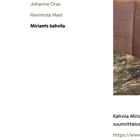
Johanna Oras
Ravintola Mad
Miriam's kahvila
Kahvila Mir
suunnittelus
https://www