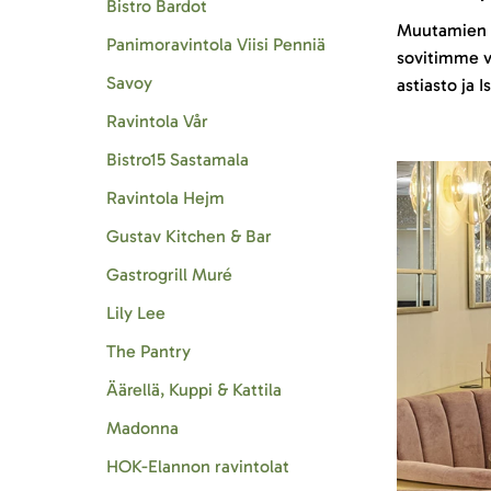
Bistro Bardot
Muutamien m
Panimoravintola Viisi Penniä
sovitimme va
Savoy
astiasto ja I
Ravintola Vår
Bistro15 Sastamala
Ravintola Hejm
Gustav Kitchen & Bar
Gastrogrill Muré
Lily Lee
The Pantry
Äärellä, Kuppi & Kattila
Madonna
HOK-Elannon ravintolat