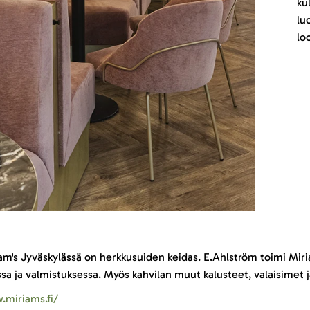
kul
lu
lo
iam's Jyväskylässä on herkkusuiden keidas. E.Ahlström toimi Mir
sa ja valmistuksessa. Myös kahvilan muut kalusteet, valaisimet ja
.miriams.fi/