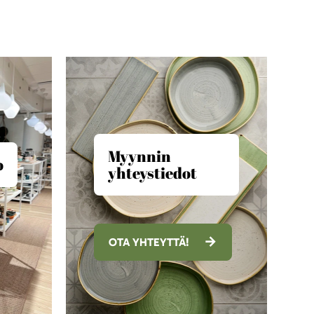
Myynnin
o
yhteystiedot
OTA YHTEYTTÄ!