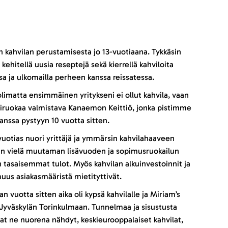
n kahvilan perustamisesta jo 13-vuotiaana. Tykkäsin
a kehitellä uusia reseptejä sekä kierrellä kahviloita
 ja ulkomailla perheen kanssa reissatessa.
olimatta ensimmäinen yritykseni ei ollut kahvila, vaan
iruokaa valmistava Kanaemon Keittiö, jonka pistimme
kanssa pystyyn 10 vuotta sitten.
vuotias nuori yrittäjä ja ymmärsin kahvilahaaveen
an vielä muutaman lisävuoden ja sopimusruokailun
 tasaisemmat tulot. Myös kahvilan alkuinvestoinnit ja
us asiakasmääristä mietityttivät.
n vuotta sitten aika oli kypsä kahvilalle ja Miriam’s
 Jyväskylän Torinkulmaan. Tunnelmaa ja sisustusta
vat ne nuorena nähdyt, keskieurooppalaiset kahvilat,