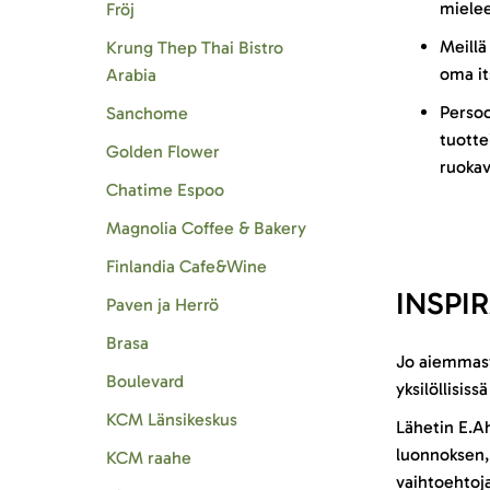
mielee
Fröj
Meillä
Krung Thep Thai Bistro
oma it
Arabia
Persoo
Sanchome
tuotte
Golden Flower
ruokav
Chatime Espoo
Magnolia Coffee & Bakery
Finlandia Cafe&Wine
INSPI
Paven ja Herrö
Brasa
Jo aiemmasta
Boulevard
yksilöllisiss
KCM Länsikeskus
Lähetin E.Ah
luonnoksen, 
KCM raahe
vaihtoehtoja 