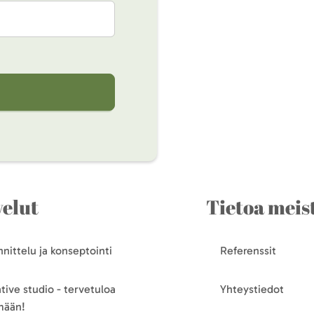
velut
Tietoa meis
nittelu ja konseptointi
Referenssit
tive studio - tervetuloa
Yhteystiedot
mään!