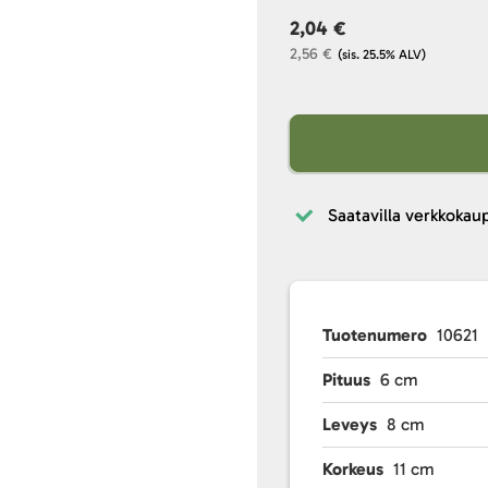
2,04 €
2,56 €
(sis. 25.5% ALV)
Saatavilla verkkokau
Tuotenumero
10621
Pituus
6 cm
Leveys
8 cm
Korkeus
11 cm