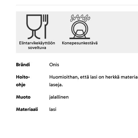
Elintarvikekäyttöön
Konepesunkestävä
soveltuva
Lisätietoja
Brändi
Onis
Hoito-
Huomioithan, että lasi on herkkä materia
ohje
laseja.
Muoto
jalallinen
Materiaali
lasi