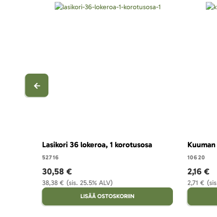
Lasikori 36 lokeroa, 1 korotusosa
Kuuman 
52716
10620
30,58 €
2,16 €
38,38 €
(sis. 25.5% ALV)
2,71 €
(si
LISÄÄ OSTOSKORIIN