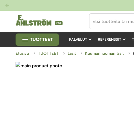
TUOTTEET
PALVELUT
REFERENSSIT
T
Etusivu
TUOTTEET
Lasit
Kuuman juoman lasit
Skip
to
Skip
the
to
end
the
of
beginning
the
of
images
the
gallery
images
gallery