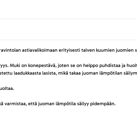
ravintolan astiavalikoimaan erityisesti talven kuumien juomien s
yys. Muki on konepestävä, joten se on helppo puhdistaa ja huolta
tettu laadukkaasta lasista, mikä takaa juoman lämpötilan säil
uoltaa.
ikä varmistaa, että juoman lämpötila säilyy pidempään.