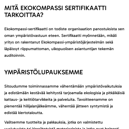
MITÄ EKOKOMPASSI SERTIFIKAATTI
TARKOITTAA?
Ekokompassi-sertifikaatti on todiste organisaation panostuksista sen
oman ympäristövastuun eteen. Sertifikaatti myönnetään, mikäli
yritys on rakentanut Ekokompassi-ympäristöjärjestelmän sekä
läpäissyt riippumattoman, ulkopuolisen asiantuntijan tekemän
auditoinnin.
YMPÄRISTÖLUPAUKSEMME
Sitoudumme toiminnassamme vähentämään ympäristövaikutuksia
ja edistämään kestävää kehitystä tarjoamalla ekologisia ja pitkäikäisiä
kattaus- ja keittiötarvikkeita ja palveluita. Tavoitteenamme on
pienentää hiilijalanjälkeämme, vähentää jätteen syntymistä ja
edistää kiertotaloutta.
Valitsemme tuotteita ja pakkauksia, jotka on valmistettu
uusiutuvista tai kierrätetyistä materiaaleista ja jotka ovat helposti