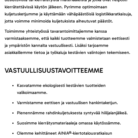
kierrätettävissä käytön jälkeen. Pyrimme optimoimaan
kuljetusketjumme ja käyttämään vähäpäästöisiä logistiikkaratkaisuja,
jotta voimme minimoida kuljetuksista aiheutuvat päästöt.
Toimimme yhteistyössä tavarantoimittajiemme kanssa
varmistaaksemme, että kaikki tuotteemme valmistetaan eettisesti
ja ympäristön kannalta vastuullisesti. Lisäksi tarjoamme
asiakkaillemme tietoa ja työkaluja kestävien valintojen tekemiseen.
VASTUULLISUUSTAVOITTEEMME
Kasvatamme ekologisesti kestävien tuotteiden
valikoimaamme.
Varmistamme eettisen ja vastuullisen hankintaketjun.
Pienennämme rahdinkuljetuksesta syntyvää hiilijalanjälkeä.
Suosimme kierrätysmateriaaleja omassa käytössämme.
Olemme kehittäneet AINIA®-kiertotalousratkaisun