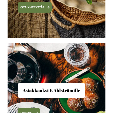
OTA YHTEYTTÄ!
Asiakkaaksi E.Ahlströmille