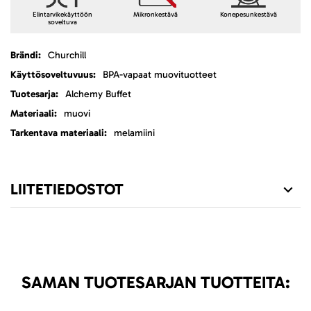
Elintarvikekäyttöön
Mikronkestävä
Konepesunkestävä
soveltuva
Lisätietoja
Churchill
BPA-vapaat muovituotteet
Alchemy Buffet
muovi
melamiini
LIITETIEDOSTOT
SAMAN TUOTESARJAN TUOTTEITA: