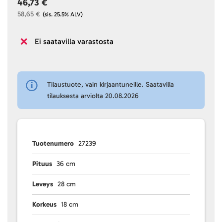
46,73 €
58,65 €
(sis. 25.5% ALV)
Ei saatavilla varastosta
Tilaustuote, vain kirjaantuneille. Saatavilla
tilauksesta arviolta 20.08.2026
Tuotenumero
27239
Pituus
36 cm
Leveys
28 cm
Korkeus
18 cm