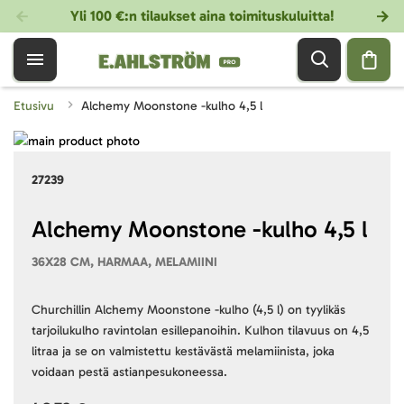
Yli 100 €:n tilaukset aina toimituskuluitta!
Etusivu
Alchemy Moonstone -kulho 4,5 l
Skip
to
Skip
27239
the
to
end
the
of
beginning
Alchemy Moonstone -kulho 4,5 l
the
of
36X28 CM, HARMAA, MELAMIINI
images
the
gallery
images
gallery
Churchillin Alchemy Moonstone -kulho (4,5 l) on tyylikäs
tarjoilukulho ravintolan esillepanoihin. Kulhon tilavuus on 4,5
litraa ja se on valmistettu kestävästä melamiinista, joka
voidaan pestä astianpesukoneessa.