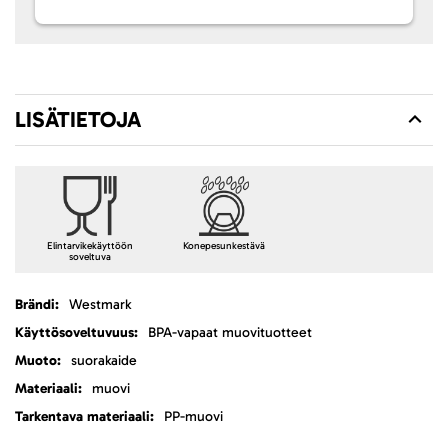
LISÄTIETOJA
Elintarvikekäyttöön
Konepesunkestävä
soveltuva
Lisätietoja
Westmark
BPA-vapaat muovituotteet
suorakaide
muovi
PP-muovi