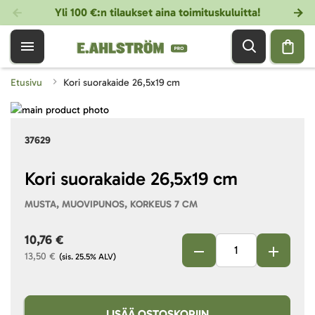
Yli 100 €:n tilaukset aina toimituskuluitta!
Etusivu
Kori suorakaide 26,5x19 cm
Skip
to
Skip
37629
the
to
end
the
of
beginning
Kori suorakaide 26,5x19 cm
the
of
MUSTA, MUOVIPUNOS, KORKEUS 7 CM
images
the
gallery
images
10,76 €
gallery
13,50 €
(sis. 25.5% ALV)
LISÄÄ OSTOSKORIIN