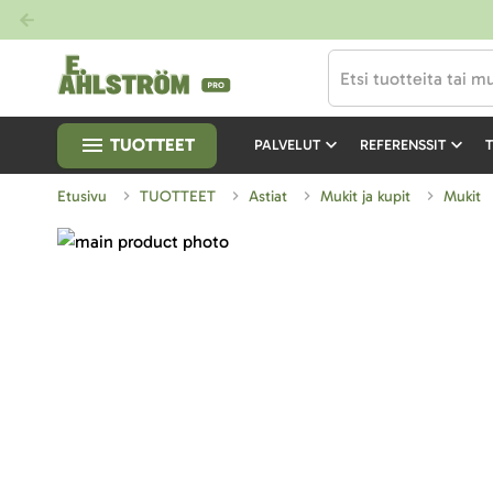
TUOTTEET
PALVELUT
REFERENSSIT
T
Etusivu
TUOTTEET
Astiat
Mukit ja kupit
Mukit
Skip
to
Skip
the
to
end
the
of
beginning
the
of
images
the
gallery
images
gallery