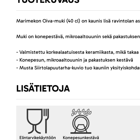
Marimekon Oiva-muki (40 cl) on kaunis lisä ravintolan a
Muki on konepestävä, mikroaaltouunin sekä pakastuksen k
- Valmistettu korkealaatuisesta keramiikasta, mikä takaa
- Konepesun, mikroaaltouunin ja pakastuksen kestävä
- Musta Siirtolapuutarha-kuvio tuo kauniin yksityiskohd
LISÄTIETOJA
Elintarvikekäyttöön
Konepesunkestävä