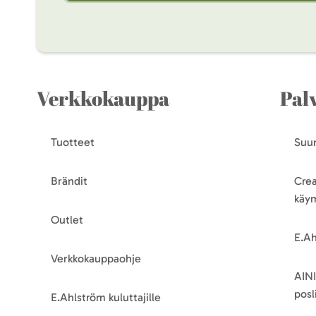
Verkkokauppa
Pal
Tuotteet
Suun
Brändit
Crea
käy
Outlet
E.Ah
Verkkokauppaohje
AINI
posli
E.Ahlström kuluttajille