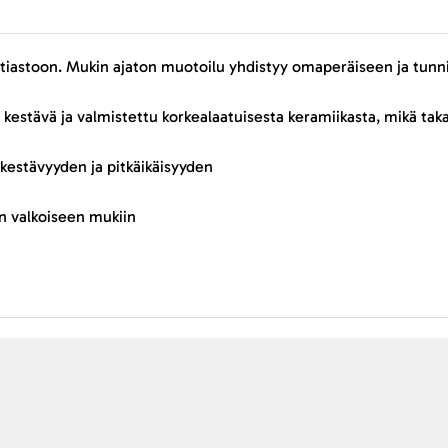
stiastoon. Mukin ajaton muotoilu yhdistyy omaperäiseen ja tunn
estävä ja valmistettu korkealaatuisesta keramiikasta, mikä taka
 kestävyyden ja pitkäikäisyyden
an valkoiseen mukiin