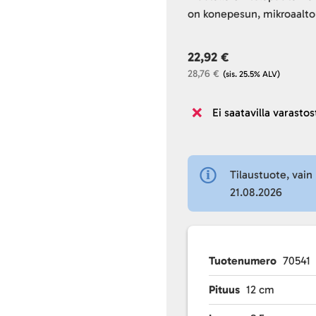
on konepesun, mikroaalto
22,92 €
28,76 €
(sis. 25.5% ALV)
Ei saatavilla varastos
Tilaustuote, vain 
21.08.2026
Tuotenumero
70541
Pituus
12 cm