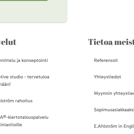
velut
Tietoa meis
nittelu ja konseptointi
Referenssit
tive studio - tervetuloa
Yhteystiedot
mään!
Myynnin yhteystie
lström rahoitus
Sopimusasiakkaaksi
A®-kiertotalouspalvelu
iniastioille
E.Ahlström in Engl