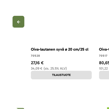
Oiva-lautanen syvä ø 20 cm/25 cl
Oiva-
70528
70517
27,16 €
80,6
34,09 €
(sis. 25.5% ALV)
101,22
TILAUSTUOTE