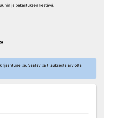
uunin ja pakastuksen kestävä.
ta
kirjaantuneille. Saatavilla tilauksesta arviolta