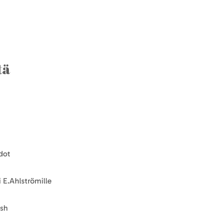
tä
dot
 E.Ahlströmille
ish