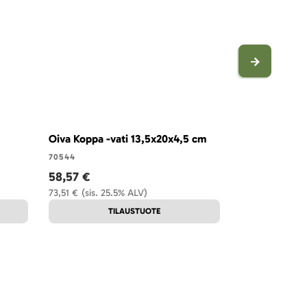
Oiva Koppa -vati 13,5x20x4,5 cm
Oiva-muki 40 
70544
70534
58,57 €
22,92 €
73,51 €
(sis. 25.5% ALV)
28,76 €
(sis. 2
TILAUSTUOTE
T