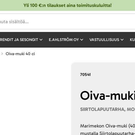
Yli 100 €:n tilaukset aina toimituskuluitta!
RENDIT JA SESONGIT
E.AHLSTRÖM OY
VASTUULLISUUS
KU
Oiva-muki 40 cl
70541
Oiva-muki
SIIRTOLAPUUTARHA, MO
Marimekon Oiva-muki (40 c
mustalla Siirtolapuutarha