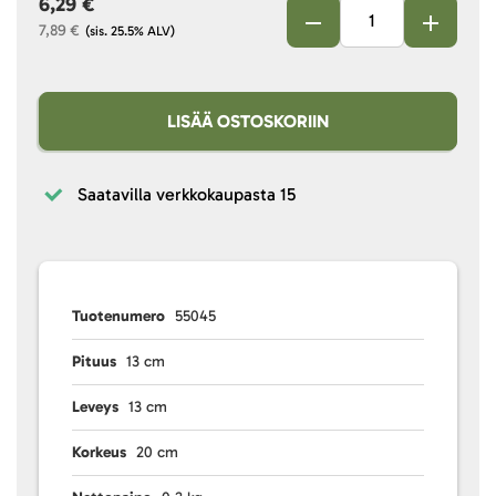
6,29 €
7,89 €
(sis. 25.5% ALV)
LISÄÄ OSTOSKORIIN
Saatavilla verkkokaupasta
15
Tuotenumero
55045
Pituus
13 cm
Leveys
13 cm
Korkeus
20 cm