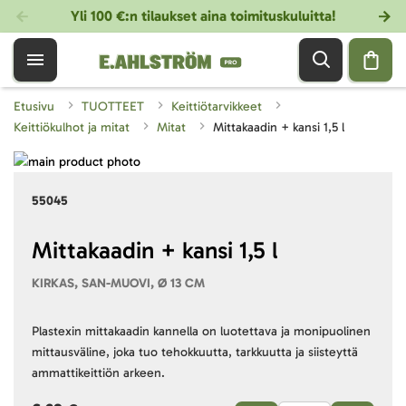
Yli 100 €:n tilaukset aina toimituskuluitta!
Etusivu
TUOTTEET
Keittiötarvikkeet
Keittiökulhot ja mitat
Mitat
Mittakaadin + kansi 1,5 l
Skip
to
Skip
55045
the
to
end
the
of
beginning
Mittakaadin + kansi 1,5 l
the
of
KIRKAS, SAN-MUOVI, Ø 13 CM
images
the
gallery
images
gallery
Plastexin mittakaadin kannella on luotettava ja monipuolinen
mittausväline, joka tuo tehokkuutta, tarkkuutta ja siisteyttä
ammattikeittiön arkeen.