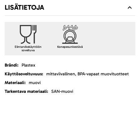
LISÄTIETOJA
Elintarvikekäyttöön
Konepesunkestävä
soveltuva
Lisätietoja
Plastex
mittaviivallinen, BPA-vapaat muovituotteet
muovi
SAN-muovi