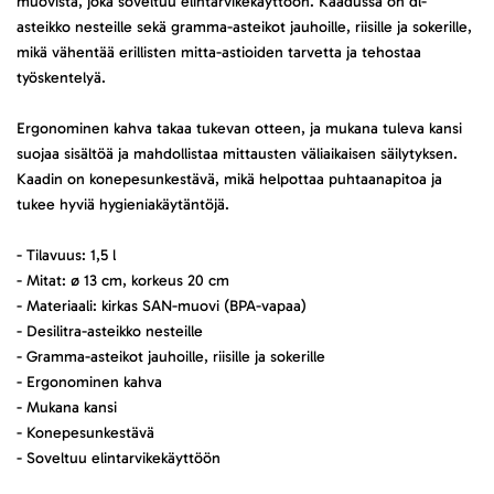
muovista, joka soveltuu elintarvikekäyttöön. Kaadussa on dl-
asteikko nesteille sekä gramma-asteikot jauhoille, riisille ja sokerille,
mikä vähentää erillisten mitta-astioiden tarvetta ja tehostaa
työskentelyä.
Ergonominen kahva takaa tukevan otteen, ja mukana tuleva kansi
suojaa sisältöä ja mahdollistaa mittausten väliaikaisen säilytyksen.
Kaadin on konepesunkestävä, mikä helpottaa puhtaanapitoa ja
tukee hyviä hygieniakäytäntöjä.
- Tilavuus: 1,5 l
- Mitat: ø 13 cm, korkeus 20 cm
- Materiaali: kirkas SAN-muovi (BPA-vapaa)
- Desilitra-asteikko nesteille
- Gramma-asteikot jauhoille, riisille ja sokerille
- Ergonominen kahva
- Mukana kansi
- Konepesunkestävä
- Soveltuu elintarvikekäyttöön