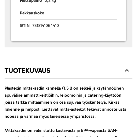
Nettopaino
0,2 kg
Pakkauskoko
1
GTIN
7318141064410
TUOTEKUVAUS
Plastexin mittakaadin kannella (1,5 l) on selkeä ja käytännöllinen
apuväline ammattikeittiöihin, leipomoihin ja catering-käyttöön,
joissa tarkka mittaaminen on osa sujuvaa työskentelyä. Kirkas
rakenne ja helposti luettavat mitta-asteikot tekevät annostelusta
nopeaa ja varmaa myös kiireisessä ympäristössä.
Mittakaadin on valmistettu kestävästä ja BPA-vapaasta SAN-