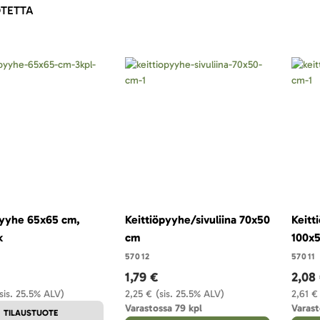
TETTA
pyyhe 65x65 cm,
Keittiöpyyhe/sivuliina 70x50
Keitt
k
cm
100x
57012
57011
1,79 €
2,08
sis. 25.5% ALV)
2,25 €
(sis. 25.5% ALV)
2,61 €
Varastossa 79 kpl
Varast
TILAUSTUOTE