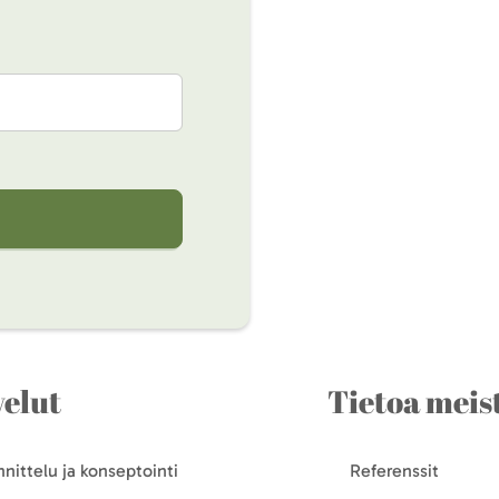
velut
Tietoa meis
nittelu ja konseptointi
Referenssit