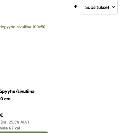
Aseta
laskevaan
järjestykseen
iöpyyhe/sivuliina
50 cm
 €
(sis. 25.5% ALV)
ossa 62 kpl