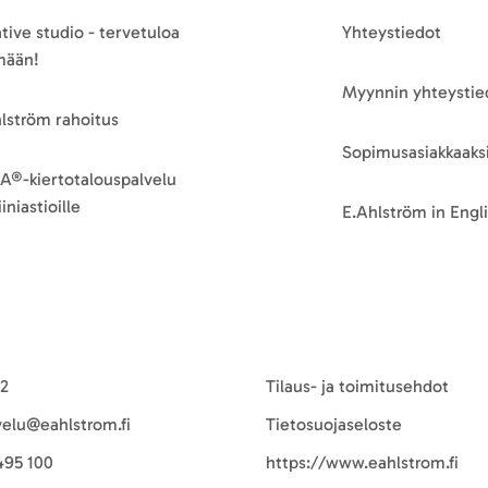
tive studio - tervetuloa
Yhteystiedot
mään!
Myynnin yhteystie
lström rahoitus
Sopimusasiakkaaksi
A®-kiertotalouspalvelu
iniastioille
E.Ahlström in Engl
-2
Tilaus- ja toimitusehdot
velu@eahlstrom.fi
Tietosuojaseloste
495 100
https://www.eahlstrom.fi