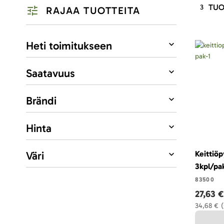
TUO
3
RAJAA TUOTTEITA
Listausvalinnat
Heti toimitukseen
Saatavuus
Brändi
Hinta
Väri
Keittiö
3kpl/pa
83500
27,63 €
34,68 €
(