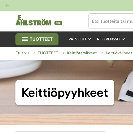
TUOTTEET
PALVELUT
REFERENSSIT
T
Etusivu
TUOTTEET
Keittiötarvikkeet
Keittiövälinee
Keittiöpyyhkeet