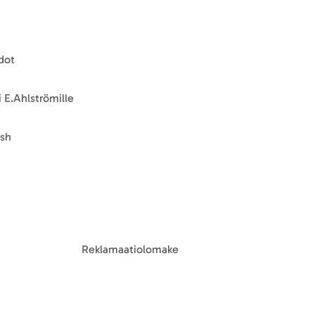
dot
 E.Ahlströmille
ish
Reklamaatiolomake