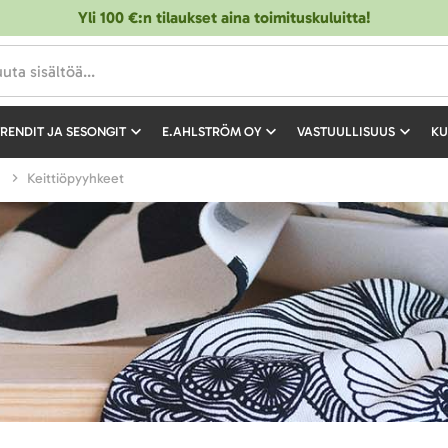
Yli 100 €:n tilaukset aina toimituskuluitta!
RENDIT JA SESONGIT
E.AHLSTRÖM OY
VASTUULLISUUS
KU
t
Keittiöpyyhkeet