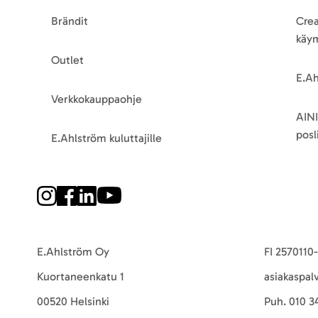
Brändit
Crea
käy
Outlet
E.Ah
Verkkokauppaohje
AINI
posli
E.Ahlström kuluttajille
E.Ahlström Oy
FI 2570110
Kuortaneenkatu 1
asiakaspal
00520 Helsinki
Puh.
010 3